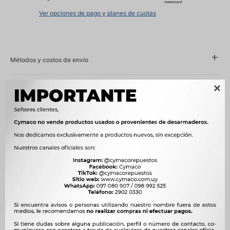
Ver opciones de pago y planes de cuotas
Métodos y costos de envío

Características
Año
2003 - 2010
Compatibilidad
CHEVROLET
Modelo
MERIVA
OEM
93394746, 94740642, 058031395



