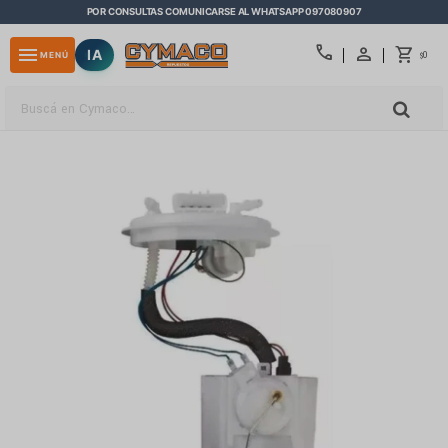
POR CONSULTAS COMUNICARSE AL WHATSAPP 097080907
close
call
menu
IA
0
MENÚ
$