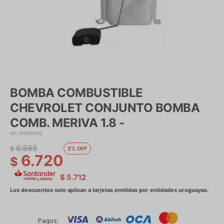
BOMBA COMBUSTIBLE
CHEVROLET CONJUNTO BOMBA
COMB. MERIVA 1.8 -
94740642
6.885
$
2
6.720
$
$
5.712
Pagos: