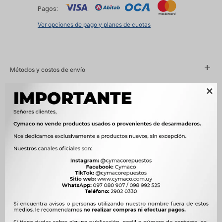
Pagos:
Ver opciones de pago y planes de cuotas
Métodos y costos de envío

Características
Año
1975 - 1981
Compatibilidad
FORD
Modelo
ESCORT
Motor
1.6 8V 84cv LC NAFTA, 1.6 CVH NAFTA



