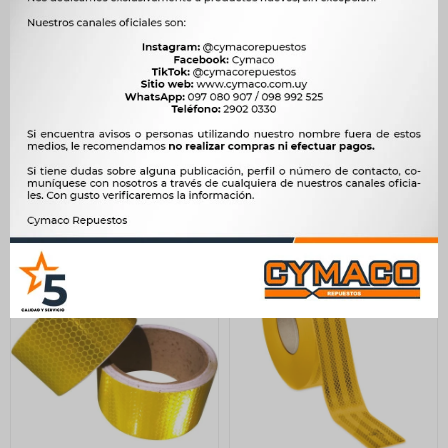
ACCESORIO EXTERIOR -
ACCESORIO EXTERIOR -
BAGUETA UNIV.CROMADA
BAGUETA UNIV. NEGRA-
25MM X METRO 3M
CROMADA 28MM X METRO
3M
174
$
179
$
108
$
111
$
148
$
$
92