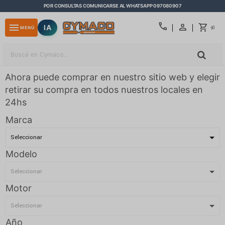
POR CONSULTAS COMUNICARSE AL WHATSAPP 097080907
close
call
menu
IA
0
MENÚ
$
Ahora puede comprar en nuestro sitio web y elegir
retirar su compra en todos nuestros locales en
24hs
Marca
Modelo
Motor
Año