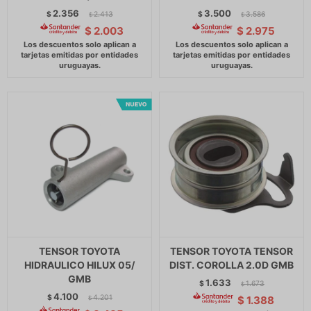
2.356
3.500
$
2.413
$
3.586
$
$
$
2.003
$
2.975
TENSOR TOYOTA
TENSOR TOYOTA TENSOR
HIDRAULICO HILUX 05/
DIST. COROLLA 2.0D GMB
GMB
1.633
$
1.673
$
4.100
$
4.201
$
1.388
$