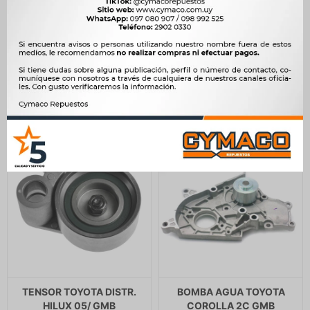
ELECTROVENTILADOR
TENSOR TOYOTA CORREA
TOYOTA VISCOSO HILUX
ACCESORIOS HILUX 05/
05/ GMB
GMB
5.333
6.556
$
5.464
$
6.717
$
$
$
4.533
$
5.573
TENSOR TOYOTA DISTR.
BOMBA AGUA TOYOTA
HILUX 05/ GMB
COROLLA 2C GMB