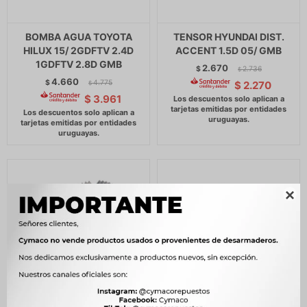
BOMBA AGUA TOYOTA
TENSOR HYUNDAI DIST.
HILUX 15/ 2GDFTV 2.4D
ACCENT 1.5D 05/ GMB
1GDFTV 2.8D GMB
2.670
$
2.736
$
4.660
$
4.775
$
2.270
$
$
3.961
