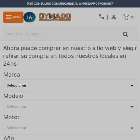
POR CONSULTAS COMUNICARSE AL WHATSAPP 097080907
close
call
menu
IA
0
MENÚ
$
Ahora puede comprar en nuestro sitio web y elegir
retirar su compra en todos nuestros locales en
24hs
Marca
Modelo
Motor
Año