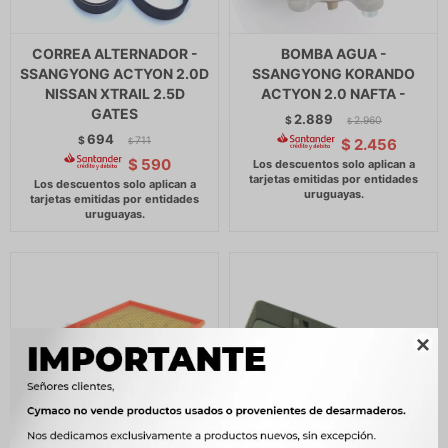
CORREA ALTERNADOR -
BOMBA AGUA -
SSANGYONG ACTYON 2.0D
SSANGYONG KORANDO
NISSAN XTRAIL 2.5D
ACTYON 2.0 NAFTA -
GATES
2.889
$
2.960
$
694
$
711
$
2.456
$
$
590
