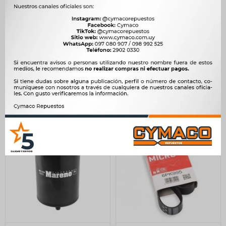
FILTRO AIRE FORD RANGER
BULBO INTERRUPTOR
2.0 BITURBO 2019/
HYUNDAI FRENO HYUNDAI
FAP8520 SSANGYONG
KIA MITSUBISHI
ACTYON MARENO
SSANGYONG 4T 10X1.5 -
790
640
$
809
$
656
$
$
$
672
$
544