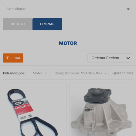
BUSCAR
LIMPIAR
MOTOR
Recientes
Quitar filtros
Filtrando por:
Motor
Compatibilidad:
SSANGYONG