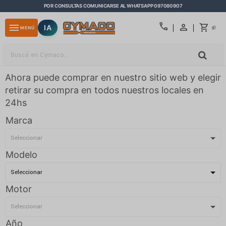
POR CONSULTAS COMUNICARSE AL WHATSAPP 097080907
close
call
menu
IA
0
MENÚ
$
Ahora puede comprar en nuestro sitio web y elegir
retirar su compra en todos nuestros locales en
24hs
Marca
Modelo
Motor
Año