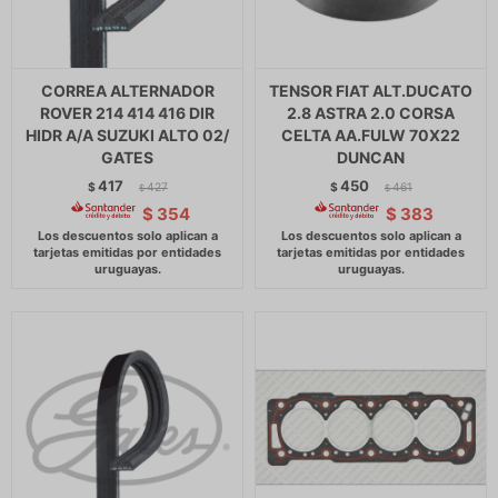
CORREA ALTERNADOR
TENSOR FIAT ALT.DUCATO
ROVER 214 414 416 DIR
2.8 ASTRA 2.0 CORSA
HIDR A/A SUZUKI ALTO 02/
CELTA AA.FULW 70X22
GATES
DUNCAN
417
450
$
427
$
461
$
$
$
354
$
383