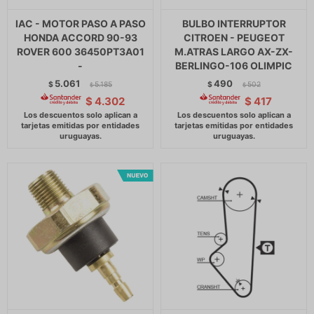
IAC - MOTOR PASO A PASO
BULBO INTERRUPTOR
HONDA ACCORD 90-93
CITROEN - PEUGEOT
ROVER 600 36450PT3A01
M.ATRAS LARGO AX-ZX-
-
BERLINGO-106 OLIMPIC
5.061
490
$
5.185
$
502
$
$
$
4.302
$
417