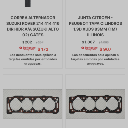
CORREA ALTERNADOR
JUNTA CITROEN -
SUZUKI ROVER 214 414 416
PEUGEOT TAPA CILINDROS
DIR HIDR A/A SUZUKI ALTO
1.9D XUD9 83MM (1M)
02/ GATES
ILLINOIS
202
1.067
$
207
$
1.093
$
$
$
172
$
907