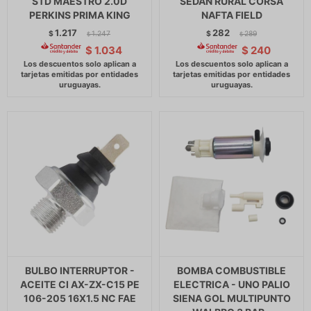
STD MAESTRO 2.0D
SEDAN RURAL CORSA
PERKINS PRIMA KING
NAFTA FIELD
1.217
282
$
1.247
$
289
$
$
$
1.034
$
240
BULBO INTERRUPTOR -
BOMBA COMBUSTIBLE
ACEITE CI AX-ZX-C15 PE
ELECTRICA - UNO PALIO
106-205 16X1.5 NC FAE
SIENA GOL MULTIPUNTO