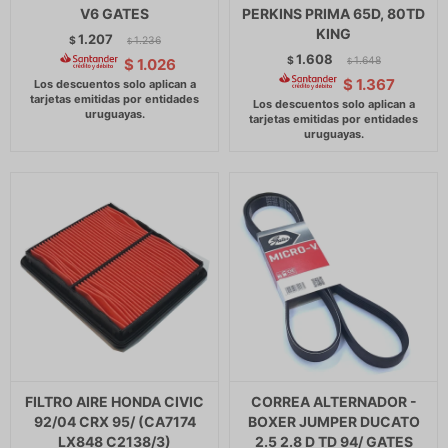
V6 GATES
PERKINS PRIMA 65D, 80TD
KING
1.207
$
1.236
$
1.608
$
1.648
$
1.026
$
$
1.367
FILTRO AIRE HONDA CIVIC
CORREA ALTERNADOR -
92/04 CRX 95/ (CA7174
BOXER JUMPER DUCATO
LX848 C2138/3)
2.5 2.8 D TD 94/ GATES