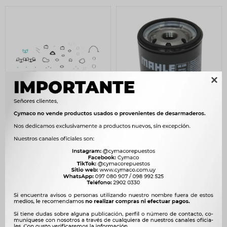

JUNTA CITROEN -
FILTRO ACEITE FORD
PEUGEOT JGO. COMPLETO
FIESTA KA COURIER HILUX
MOTOR XUD7 - XUD9 C-
05/ CHERY FACE = C.1736
RETENES S-TAPA ILLINOIS
MAHLE
3.093
130
$
3.169
$
133
$
$
$
2.629
$
111