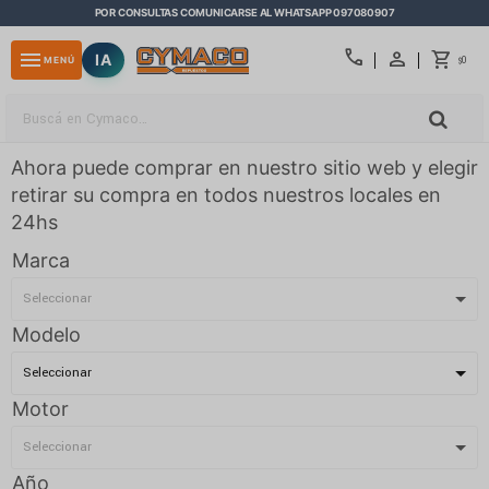
POR CONSULTAS COMUNICARSE AL WHATSAPP 097080907
close
call
menu
IA
0
MENÚ
$
Ahora puede comprar en nuestro sitio web y elegir
retirar su compra en todos nuestros locales en
24hs
Marca
Modelo
Motor
Año