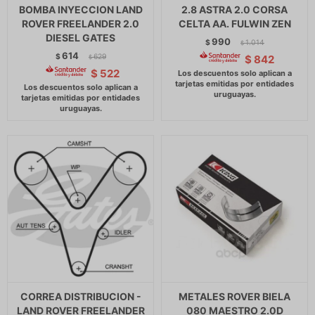
BOMBA INYECCION LAND
2.8 ASTRA 2.0 CORSA
ROVER FREELANDER 2.0
CELTA AA. FULWIN ZEN
DIESEL GATES
990
$
1.014
$
614
$
629
$
842
$
$
522
CORREA DISTRIBUCION -
METALES ROVER BIELA
LAND ROVER FREELANDER
080 MAESTRO 2.0D