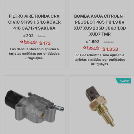
FILTRO AIRE HONDA CRX
BOMBA AGUA CITROEN -
CIVIC 91/99 1.5 1.6 ROVER
PEUGEOT 405 1.6 1.9 8V
416 CA7174 SAKURA
XU7 XU9 205D 306D 1.8D
XUD7 TMR
202
$
207
$
1.592
$
1.632
$
172
$
$
1.353