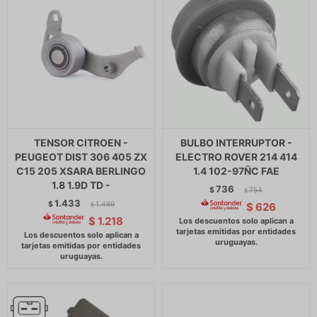
TENSOR CITROEN -
BULBO INTERRUPTOR -
PEUGEOT DIST 306 405 ZX
ELECTRO ROVER 214 414
C15 205 XSARA BERLINGO
1.4 102-97ÑC FAE
1.8 1.9D TD -
736
$
754
$
1.433
$
1.469
$
626
$
$
1.218