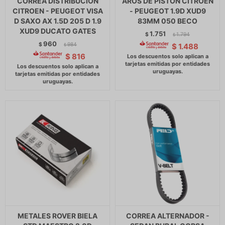
CORREA DISTRIBUCION
AROS DE PISTON CITROEN
CITROEN - PEUGEOT VISA
- PEUGEOT 1.9D XUD9
D SAXO AX 1.5D 205 D 1.9
83MM 050 BECO
XUD9 DUCATO GATES
1.751
$
1.794
$
960
$
984
$
1.488
$
$
816
METALES ROVER BIELA
CORREA ALTERNADOR -