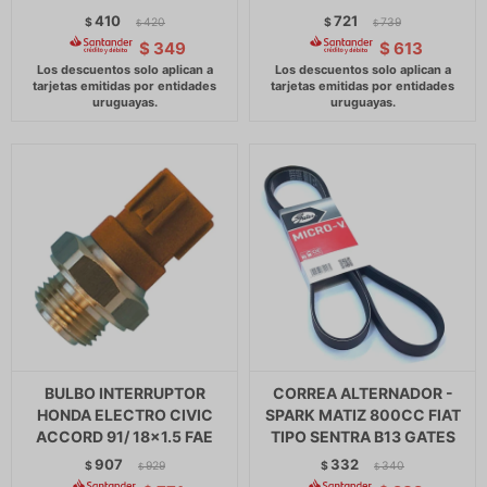
410
721
$
420
$
739
$
$
$
349
$
613
BULBO INTERRUPTOR
CORREA ALTERNADOR -
HONDA ELECTRO CIVIC
SPARK MATIZ 800CC FIAT
ACCORD 91/ 18x1.5 FAE
TIPO SENTRA B13 GATES
907
332
$
929
$
340
$
$