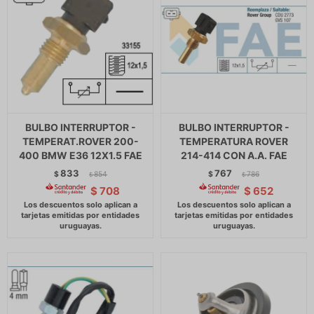
BULBO INTERRUPTOR -
BULBO INTERRUPTOR -
TEMPERAT.ROVER 200-
TEMPERATURA ROVER
400 BMW E36 12X1.5 FAE
214-414 CON A.A. FAE
833
767
$
854
$
786
$
$
$
708
$
652