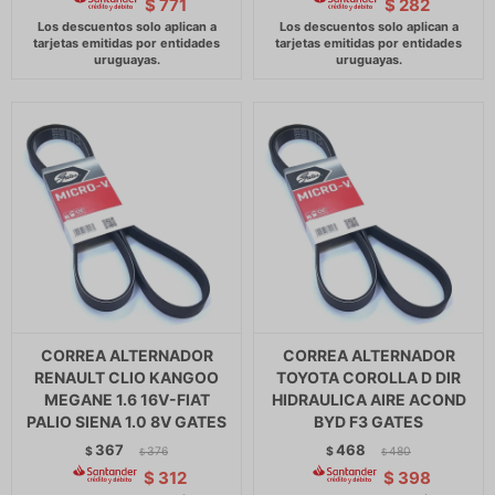
$
771
$
282
CORREA ALTERNADOR
CORREA ALTERNADOR
RENAULT CLIO KANGOO
TOYOTA COROLLA D DIR
MEGANE 1.6 16V-FIAT
HIDRAULICA AIRE ACOND
PALIO SIENA 1.0 8V GATES
BYD F3 GATES
367
468
$
376
$
480
$
$
$
312
$
398