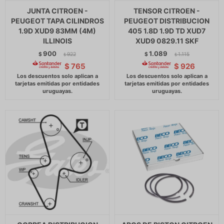
JUNTA CITROEN -
TENSOR CITROEN -
PEUGEOT TAPA CILINDROS
PEUGEOT DISTRIBUCION
1.9D XUD9 83MM (4M)
405 1.8D 1.9D TD XUD7
ILLINOIS
XUD9 0829.11 SKF
900
1.089
$
922
$
1.115
$
$
$
765
$
926