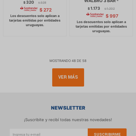
WALBRO 3 BAR -
320
$
328
$
1.173
$
1.202
$
272
$
$
997
MOSTRANDO
48
DE
58
VER MÁS
NEWSLETTER
¡Suscribite y recibí todas nuestras novedades!
SUSCRIBIRME