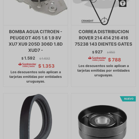
BOMBA AGUA CITROEN -
CORREA DISTRIBUCION
PEUGEOT 405 1.6 1.9 8V
ROVER 214 414 216 416
XU7 XU9 205D 306D 1.8D
75238 143 DIENTES GATES
XUD7 -
927
$
950
$
1.592
$
1.632
$
788
$
$
1.353