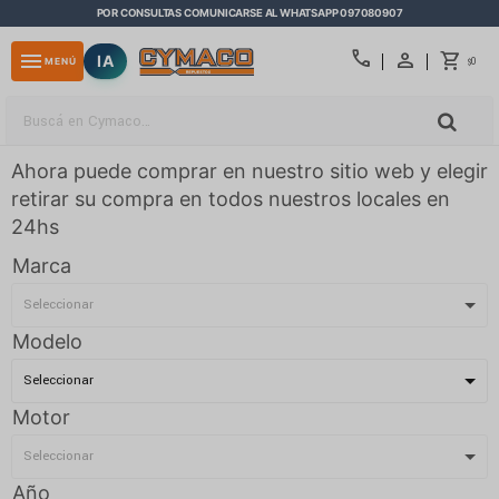
POR CONSULTAS COMUNICARSE AL WHATSAPP 097080907
close
call
menu
IA
0
MENÚ
$
Ahora puede comprar en nuestro sitio web y elegir
retirar su compra en todos nuestros locales en
24hs
Marca
Modelo
Motor
Año