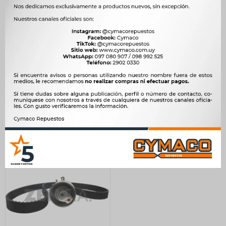
KIT DE DISTRIBUCION BYD
KIT DE DISTRIBUCION
PARCIAL CADENA-TENSOR
CITROEN - PEUGEOT C3
F0 PEUGEOT 107 ARCO
206 207 1.4 8V TU3JP
GATES
4.083
$
4.184
$
1.335
$
1.368
$
3.471
$
$
1.135