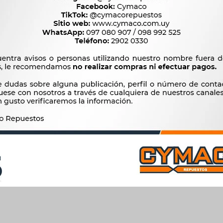
$
451