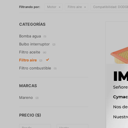
Filtrando por:
Motor
Filtro aire
Compatibilidad:
DODG
CATEGORÍAS
Bomba agua
(1)
Bulbo interruptor
(2)
Filtro aceite
(4)
Filtro aire
(2)
Filtro combustible
(1)
MARCAS
Mareno
(2)
FILTRO A
LX.4366
PRECIO
($)