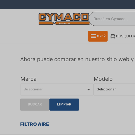
close
directions_car
storefront
menu
BÚSQUEDA
MENÚ
delivery_truck_speed
credit_card
Ahora puede comprar en nuestro sitio web y 
smartphone
rss_feed
Marca
Modelo
BUSCAR
LIMPIAR
FILTRO AIRE