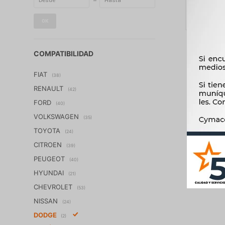
OK
COMPATIBILIDAD
FIAT
(38)
RENAULT
(42)
FORD
(40)
VOLKSWAGEN
(35)
TOYOTA
(24)
CITROEN
(39)
PEUGEOT
(40)
HYUNDAI
(21)
CHEVROLET
(53)
NISSAN
(24)
DODGE
(2)