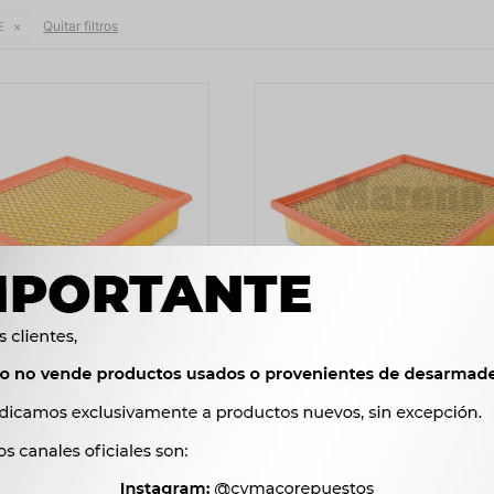
Quitar filtros
E
IRE - DODGE JOURNEY 07/
FILTRO AIRE - DODGE RAM 25
 C24032 CA10516 JFA987
D V8 CUMMINS CA9589 MA
MARENO
838
$
858
$
530
$
543
$
712
$