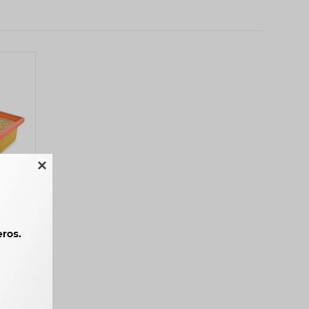

00 5.9
RENO