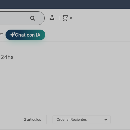
0
$
Chat con IA
ET
n 24hs
2 artículos
Recientes