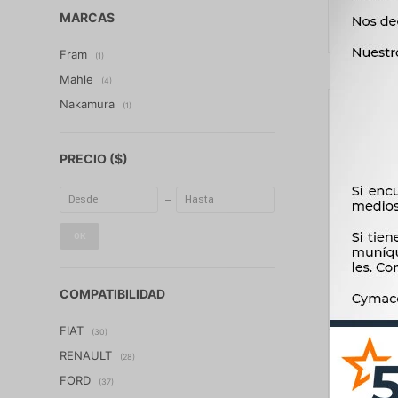
MARCAS
Fram
(1)
Mahle
(4)
Nakamura
(1)
PRECIO
($)
OK
COMPATIBILIDAD
FIAT
(30)
FILTRO
RENAULT
(28)
CUMMINS
FORD
(37)