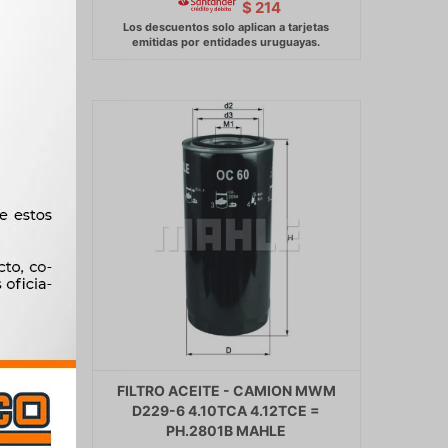
$
214
 S10
FILTRO ACEITE - CAMION MWM
MWM
D229-6 4.10TCA 4.12TCE =
RA
PH.2801B MAHLE