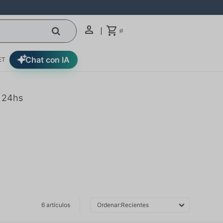
0
$
Chat con IA
ET
n 24hs
6 artículos
Recientes