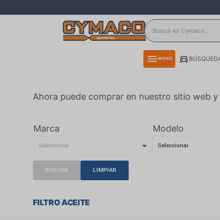
close
directions_car
storefront
menu
BÚSQUEDA
MENÚ
delivery_truck_speed
credit_card
Ahora puede comprar en nuestro sitio web y 
smartphone
rss_feed
Marca
Modelo
BUSCAR
LIMPIAR
FILTRO ACEITE