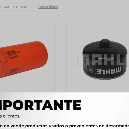
Quitar filtros
KSWAGEN TRUCKS
ACEITE - F4000 C10 D20
FILTRO ACEITE CHEVROLET
D-229 W962 WO480
RANGER 2.8 TD VW 8150 
&#34;12UNF FRAM
PSL.340 MAHLE
629
1.056
$
645
$
1.082
$
$