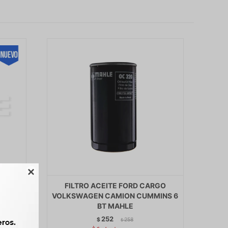

 S10
FILTRO ACEITE FORD CARGO
MWM
VOLKSWAGEN CAMION CUMMINS 6
BT MAHLE
252
$
258
$