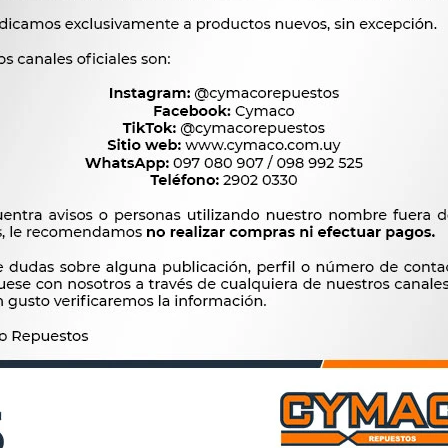
$
535
$
898
 ACEITE FORD CARGO VW
FILTRO ACEITE CHEVROLET
 6CTAA PH.6349A FT5724
RANGER 2.8 TD VW 8150 
WP12300 MAHLE
PSL.340 OC404 NAKAMU