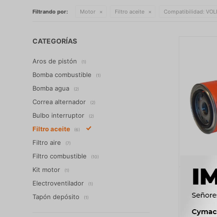
Filtrando por:
Motor
Filtro aceite
Compatibilidad:
VOL
CATEGORÍAS
Aros de pistón
(1)
Bomba combustible
(1)
Bomba agua
(2)
Correa alternador
(2)
Bulbo interruptor
(2)
Filtro aceite
(6)
Filtro aire
(7)
Filtro combustible
(10)
Kit motor
(1)
FILTRO 
Electroventilador
(1)
MWM 
1
Tapón depósito
(1)