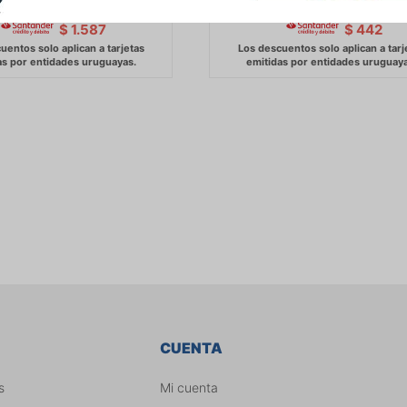
1.867
520
$
1.913
$
533
$
$
$
1.587
$
442
CUENTA
s
Mi cuenta