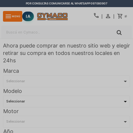
POR CONSULTAS COMUNICARSE AL WHATSAPP 097080907
close
call
menu
IA
0
MENÚ
$
Ahora puede comprar en nuestro sitio web y elegir
retirar su compra en todos nuestros locales en
24hs
Marca
Modelo
Motor
Año