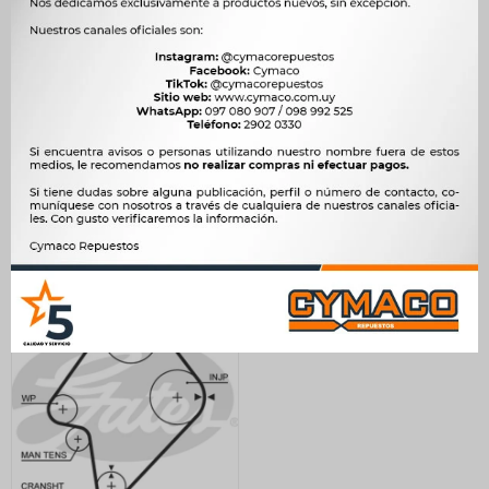
CORREA DISTRIBUCION
CORREA DISTRIBUCION -
MAZDA 323 626 HAIMA 3
FORD FESTIVA KIA PRIDE
GATES
VER 39107X216 GATES
598
431
$
612
$
441
$
$
$
508
$
366