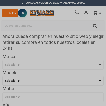
POR CONSULTAS COMUNICARSE AL WHATSAPP 097080907
close
call
menu
IA
0
MENÚ
$
Ahora puede comprar en nuestro sitio web y elegir
retirar su compra en todos nuestros locales en
24hs
Marca
Modelo
Motor
Año