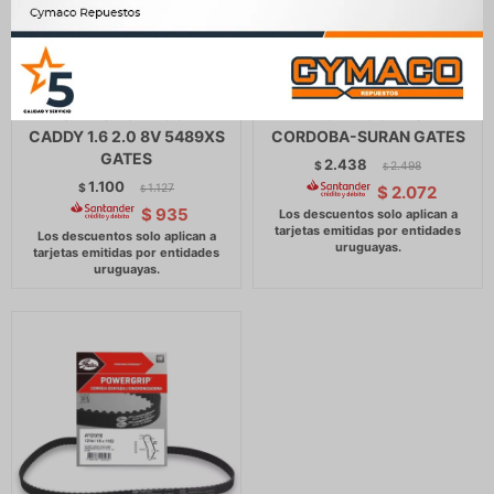
CORREA DISTRIBUCION -
CORREA DISTRIBUCION -
AUDI A3 BORA GOLF
VW 1.9TDI GOLF-SEAT
CADDY 1.6 2.0 8V 5489XS
CORDOBA-SURAN GATES
GATES
2.438
$
2.498
$
1.100
$
1.127
$
2.072
$
$
935