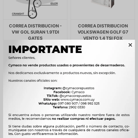
CORREA DISTRIBUCION -
CORREA DISTRIBUCION
VW GOL SURAN 1.9TDI
VOLKSWAGEN GOLF G7
GATES
VENTO 1.4 TSI FOX
SAVEIRO CROSS 16V UP 14/

1.853
$
1.899
$
-
$
1.575
1.440
$
1.475
$
$
1.224