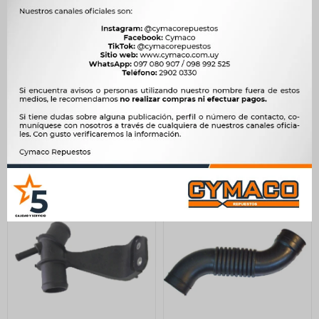
CAÑO TOYOTA COROLLA
CAÑO TOYOTA HILUX 2.4 D
2.0 D RADIADOR INFERIOR
93 CALEFACCION
CAUPLAS
CAUPLAS
1.224
850
$
1.254
$
871
$
$
$
1.040
$
723