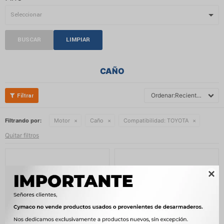
BUSCAR
LIMPIAR
CAÑO
Recientes
Filtrando por:
Motor
Caño
Compatibilidad:
TOYOTA
Quitar filtros
