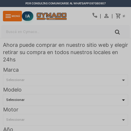
POR CONSULTAS COMUNICARSE AL WHATSAPP 097080907
close
call
menu
IA
0
MENÚ
$
Ahora puede comprar en nuestro sitio web y elegir
retirar su compra en todos nuestros locales en
24hs
Marca
Modelo
Motor
Año