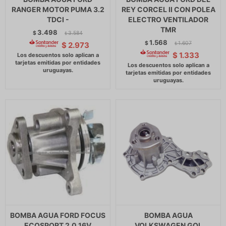
RANGER MOTOR PUMA 3.2
REY CORCEL II CON POLEA
TDCI -
ELECTRO VENTILADOR
TMR
3.498
$
3.584
$
1.568
$
1.607
$
2.973
$
$
1.333
BOMBA AGUA FORD FOCUS
BOMBA AGUA
ECOSPORT 2.0 16V
VOLKSWAGEN GOL