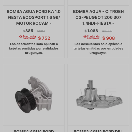
BOMBA AGUA FORD KA 1.0
BOMBA AGUA - CITROEN
FIESTA ECOSPORT 1.6 99/
C3-PEUGEOT 206 307
MOTOR ROCAM -
1.4HDI-FIESTA -
885
1.068
$
907
$
1.095
$
$
$
752
$
908
BOMBA AGUA FORD
BOMBA AGUA FORD DEL