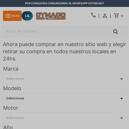
POR CONSULTAS COMUNICARSE AL WHATSAPP 097080907
close
call
menu
IA
0
MENÚ
$
Ahora puede comprar en nuestro sitio web y elegir
retirar su compra en todos nuestros locales en
24hs
Marca
Modelo
Motor
Año