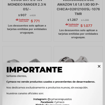
MONDEO RANGER 2.3 N
AMAZON 1.6 1.8 1.9D 9D P-
05/ -
CHICA=026121005L-1076
TMR
907
$
929
$
1.267
$
1.298
$
771
$
$
1.077

BOMBA AGUA FORD FIESTA
BOMBA AGUA FORD
1.3 93/99 KA 1.3 97/99 TMR
ECOSPORT KA FIESTA 1.0