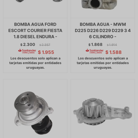
BOMBA AGUA FORD
BOMBA AGUA - MWM
ESCORT COURIER FIESTA
D225 D226 D229 D229 3 4
1.8 DIESEL ENDURA -
6 CILINDRO -
2.300
1.868
$
2.357
$
1.914
$
$
$
1.955
$
1.588