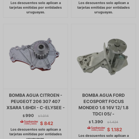
BOMBA AGUA CITROEN -
BOMBA AGUA FORD
PEUGEOT 206 307 407
ECOSPORT FOCUS
XSARA 1.6HDI - C-ELYSEE -
MONDEO 1.6 16V 12/ 1.8
TDCI 05/ -
990
$
1.014
$
1.390
$
1.424
$
842
$
$
1.182