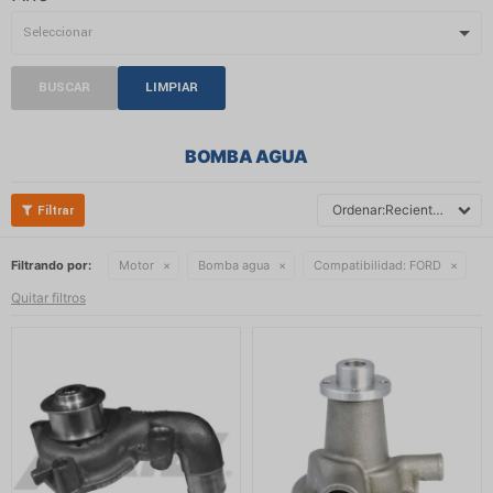
BUSCAR
LIMPIAR
BOMBA AGUA
Recientes
Filtrando por:
Motor
Bomba agua
Compatibilidad:
FORD
Quitar filtros