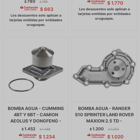
780
$
799
$
1.770
$
$
663
BOMBA AGUA - CUMMINS
BOMBA AGUA - RANGER
4BT Y 6BT - CAMION
S10 SPRINTER LAND ROVER
AEOLUS Y DONGFENG -
MAXION 2.5 TD -
1.452
1.200
$
1.488
$
1.230
$
$
$
1.234
$
1.020