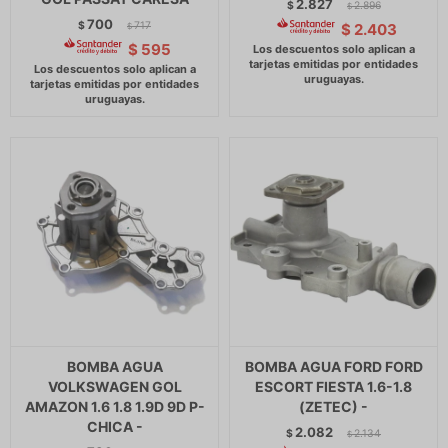
2.827
$
2.896
$
700
$
717
$
2.403
$
$
595
BOMBA AGUA
BOMBA AGUA FORD FORD
VOLKSWAGEN GOL
ESCORT FIESTA 1.6-1.8
AMAZON 1.6 1.8 1.9D 9D P-
(ZETEC) -
CHICA -
2.082
$
2.134
$