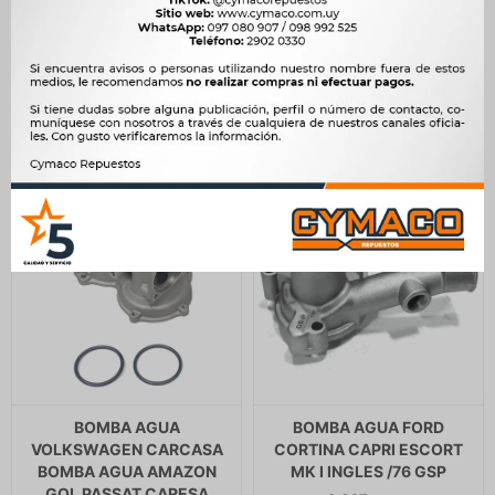
1.6 8V 99/ ZETEC ROCAM -
2.141
$
2.193
$
1.100
$
1.127
$
1.820
$
$
935
BOMBA AGUA
BOMBA AGUA FORD
VOLKSWAGEN CARCASA
CORTINA CAPRI ESCORT
BOMBA AGUA AMAZON
MK I INGLES /76 GSP
GOL PASSAT CARESA