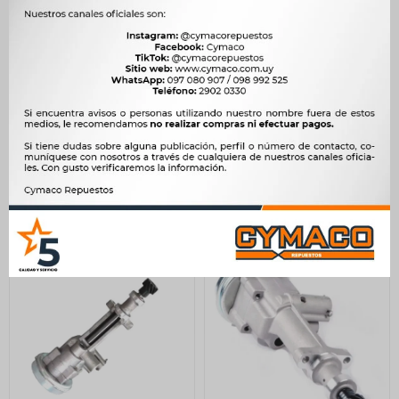
BOMBA ACEITE JMC
BOMBA ACEITE JMC 1032
BOMBA ACEITE JX1032-43
1043 1062 ISUZU NKR NPR
PIÑON 28.5MM -
N900 2.8 D 4JB1 30MM
ARCO
4.200
$
4.303
$
9.555
$
9.790
$
3.570
$
$
8.122