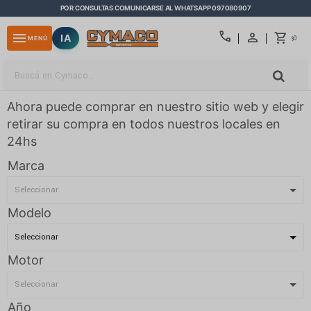
POR CONSULTAS COMUNICARSE AL WHATSAPP 097080907
close
call
menu
IA
0
MENÚ
$
Ahora puede comprar en nuestro sitio web y elegir
retirar su compra en todos nuestros locales en
24hs
Marca
Modelo
Motor
Año