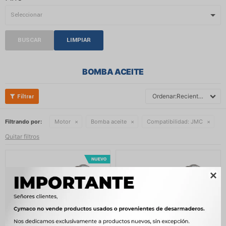
BUSCAR
LIMPIAR
BOMBA ACEITE
Recientes
Filtrando por:
Motor
Bomba aceite
Compatibilidad:
JMC
Quitar filtros
