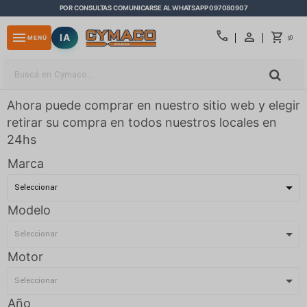
POR CONSULTAS COMUNICARSE AL WHATSAPP 097080907
close
call
menu
IA
0
MENÚ
$
Ahora puede comprar en nuestro sitio web y elegir
retirar su compra en todos nuestros locales en
24hs
Marca
Modelo
Motor
Año