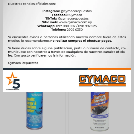
LIMPIEZA Y ACABADO -
QUIMICOS VARIOS - SELLA
LIMPIADOR DE ENCHUFES
443ML BLOCK FUGA AGUA
GUNK
CAMION GUNK
524
622
$
536
$
637
$
$
$
445
$
529