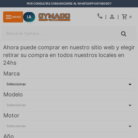
POR CONSULTAS COMUNICARSE AL WHATSAPP 097080907
close
call
menu
IA
0
MENÚ
$
Ahora puede comprar en nuestro sitio web y elegir
retirar su compra en todos nuestros locales en
24hs
Marca
Modelo
Motor
Año