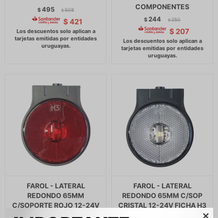
COMPONENTES
495
$
508
$
244
$
250
$
421
$
$
207
FAROL - LATERAL
FAROL - LATERAL
REDONDO 65MM
REDONDO 65MM C/SOP
C/SOPORTE ROJO 12-24V
CRISTAL 12-24V FICHA H3
FICHA H3 COMPONENTES
COMPONENTES
