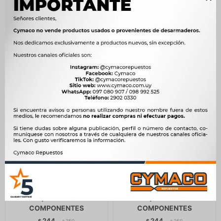
244
245
$
250
$
251
$
$
$
207
$
208
FAROL - FRONTAL AMBAR
FAROL - FRONTAL ROJO
12/24V 2 TORNILLO
12/24V 2 TORNILLO
C/FICHA H3
C/FICHA H3
COMPONENTES
COMPONENTES
244
244