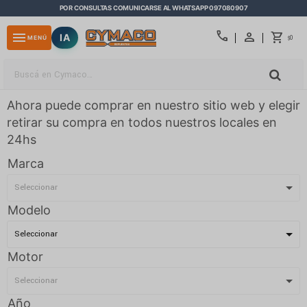
POR CONSULTAS COMUNICARSE AL WHATSAPP 097080907
close
call
menu
IA
0
MENÚ
$
Ahora puede comprar en nuestro sitio web y elegir
retirar su compra en todos nuestros locales en
24hs
Marca
Modelo
Motor
Año