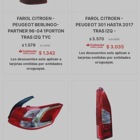
FAROL CITROEN -
FAROL CITROEN -
PEUGEOT BERLINGO-
PEUGEOT 301 HASTA 2017
PARTNER 96-04 1PORTON
TRAS IZQ -
TRAS IZQ TYC
3.570
$
3.658
$
1.579
$
1.618
$
3.035
$
$
1.342