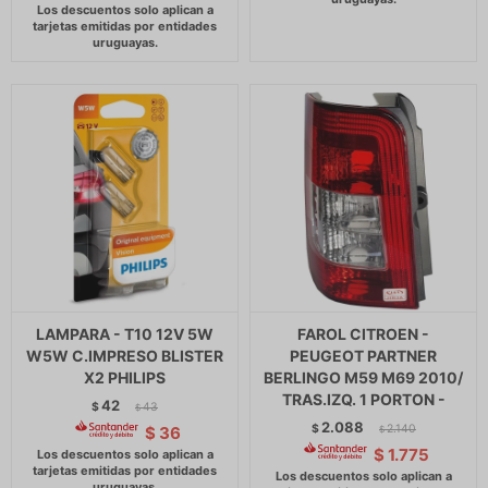
LAMPARA - T10 12V 5W
FAROL CITROEN -
W5W C.IMPRESO BLISTER
PEUGEOT PARTNER
X2 PHILIPS
BERLINGO M59 M69 2010/
TRAS.IZQ. 1 PORTON -
42
$
43
$
2.088
$
2.140
$
36
$
$
1.775