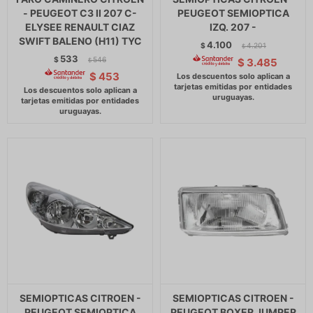
- PEUGEOT C3 II 207 C-
PEUGEOT SEMIOPTICA
ELYSEE RENAULT CIAZ
IZQ. 207 -
SWIFT BALENO (H11) TYC
4.100
$
4.201
$
533
$
546
$
3.485
$
$
453
SEMIOPTICAS CITROEN -
SEMIOPTICAS CITROEN -
PEUGEOT SEMIOPTICA
PEUGEOT BOXER JUMPER