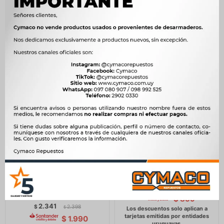
$
477
SEMIOPTICAS CITROEN -
SEMIOPTICAS CITROEN -
PEUGEOT BERLINGO
PEUGEOT 205 DER. VIC
PARTNER M49 96/02 DER.
1.010
$
1.035
$
= 707DT VIC
$
859
2.341
$
2.398
$
$
1.990