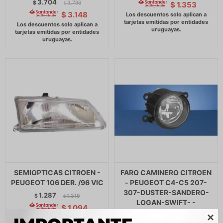
3.704
$
3.796
$
1.353
$
$
3.148
SEMIOPTICAS CITROEN -
FARO CAMINERO CITROEN
PEUGEOT 106 DER. /96 VIC
- PEUGEOT C4-C5 207-
307-DUSTER-SANDERO-
1.287
$
1.319
$
LOGAN-SWIFT- -
$
1.094
561
$
575
$
