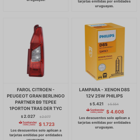
FAROL CITROEN -
LAMPARA - XENON D8S
PEUGEOT GRAN BERLINGO
12V 25W PHILIPS
PARTNER B9 TEPEE
5.421
$
5.554
$
1PORTON TRAS DER TYC
$
4.608
2.027
$
2.077
$
$
1.723