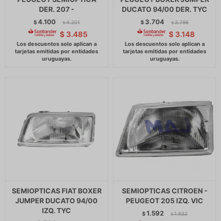
DER. 207 -
DUCATO 94/00 DER. TYC
4.100
3.704
$
4.201
$
3.796
$
$
$
3.485
$
3.148
SEMIOPTICAS FIAT BOXER
SEMIOPTICAS CITROEN -
JUMPER DUCATO 94/00
PEUGEOT 205 IZQ. VIC
IZQ. TYC
1.592
$
1.632
$