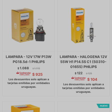
LAMPARA - 12V 17W P13W
LAMPARA - HALOGENA 12V
PG18.5d-1 PHILIPS
55W H1 P14.5S C1 (50310-
01655) PHILIPS
1.088
$
1.115
$
122
$
125
$
925
$
$
104