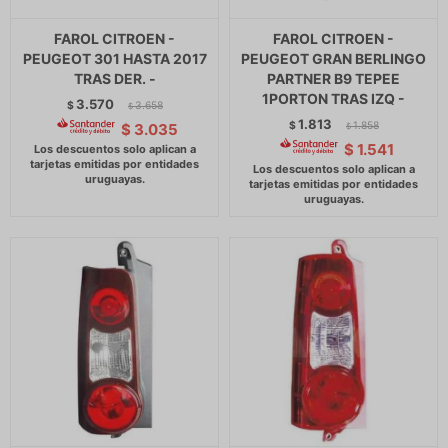
FAROL CITROEN -
FAROL CITROEN -
PEUGEOT 301 HASTA 2017
PEUGEOT GRAN BERLINGO
TRAS DER. -
PARTNER B9 TEPEE
1PORTON TRAS IZQ -
3.570
$
3.658
$
1.813
$
1.858
$
3.035
$
$
1.541