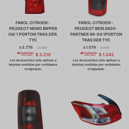
FAROL CITROEN -
FAROL CITROEN -
PEUGEOT NEMO BIPPER
PEUGEOT BERLINGO-
08/ 1 PORTON TRAS.DER.
PARTNER 96-04 1PORTON
TYC
TRAS DER TYC
3.776
1.579
$
3.869
$
1.618
$
$
$
3.210
$
1.342