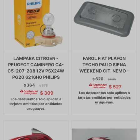
LAMPARA CITROEN -
FAROL FIAT PLAFON
PEUGEOT CAMINERO C4-
TECHO PALIO SIENA
C5-207-208 12V PSX24W
WEEKEND CIT. NEMO -
PG20 6216H0 PHILIPS
620
$
635
$
364
$
373
$
527
$
$
309