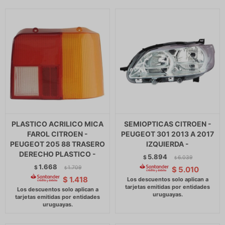
PLASTICO ACRILICO MICA
SEMIOPTICAS CITROEN -
FAROL CITROEN -
PEUGEOT 301 2013 A 2017
PEUGEOT 205 88 TRASERO
IZQUIERDA -
DERECHO PLASTICO -
5.894
$
6.039
$
1.668
$
1.709
$
5.010
$
$
1.418