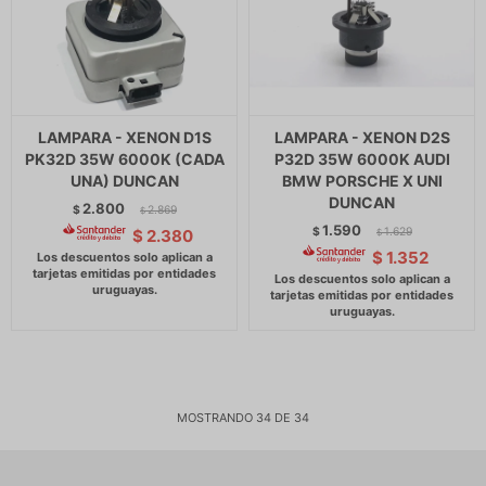
LAMPARA - XENON D1S
LAMPARA - XENON D2S
PK32D 35W 6000K (CADA
P32D 35W 6000K AUDI
UNA) DUNCAN
BMW PORSCHE X UNI
DUNCAN
2.800
$
2.869
$
1.590
$
1.629
$
2.380
$
$
1.352
MOSTRANDO
34
DE
34