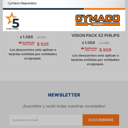
LAMPARA - 12V 17W P13W
LAMPARA - HALOGENA 12V
PG18.5d-1 PHILIPS
60/55W H4 P43 DIAMOND
VISION PACK X2 PHILIPS
1.088
$
1.115
$
1.069
$
1.096
$
925
$
$
909
NEWSLETTER
¡Suscribite y recibí todas nuestras novedades!
SUSCRIBIRME