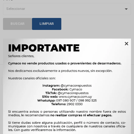
BUSCAR
LIMPIAR
LÁMPARA

Recientes
Filtrando por:
Iluminación
Lámpara
Quitar filtros
Compatibilidad:
CHERY