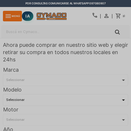
POR CONSULTAS COMUNICARSE AL WHATSAPP 097080907
close
call
menu
IA
0
MENÚ
$
Ahora puede comprar en nuestro sitio web y elegir
retirar su compra en todos nuestros locales en
24hs
Marca
Modelo
Motor
Año