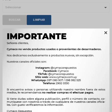
BUSCAR
LIMPIAR

FRENOS
Recientes
Quitar filtros
Filtrando por:
Frenos
Compatibilidad:
DODGE