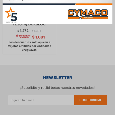
PASTILLAS DE FRENO
RENAULT 12-DODGE 1500
(23014) DURBLOC
1.272
$
1.304
$
$
1.081
NEWSLETTER
¡Suscribite y recibí todas nuestras novedades!
SUSCRIBIRME