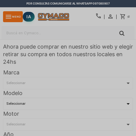
POR CONSULTAS COMUNICARSE AL WHATSAPP 097080907
close
call
menu
IA
0
MENÚ
$
Ahora puede comprar en nuestro sitio web y elegir
retirar su compra en todos nuestros locales en
24hs
Marca
Modelo
Motor
Año