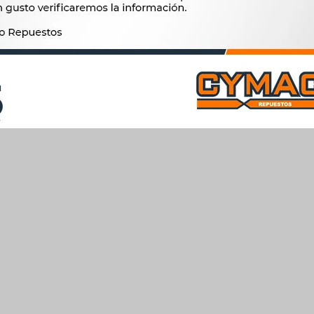
$
834