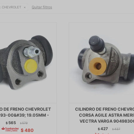
Quitar filtros
:
CHEVROLET
RO DE FRENO CHEVROLET
CILINDRO DE FRENO CHEVR
93-00&#39; 19.05MM -
CORSA AGILE ASTRA MER
VECTRA VARGA 90498300
565
$
579
$
427
$
437
$
480
$