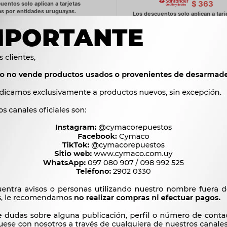
$
363
O DE FRENO FORD ESCORT
87/92 17,78MM -
981
$
1.005
$