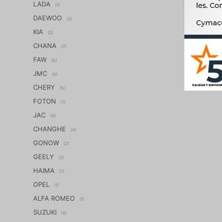
LADA
(1)
DAEWOO
(2)
KIA
(2)
CHANA
(7)
FAW
(6)
JMC
(4)
CHERY
(5)
FOTON
(1)
JAC
(9)
CHANGHE
(4)
GONOW
(2)
GEELY
(2)
HAIMA
(7)
OPEL
(1)
ALFA ROMEO
(1)
SUZUKI
(4)