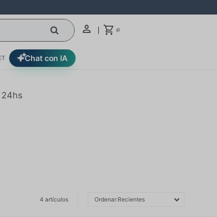
0
$
Chat con IA
ET
n 24hs
4 artículos
Recientes