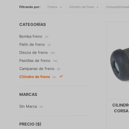
Filtrando por:
Frenos
Cilindro de freno
Compatibilidad
CATEGORÍAS
Bomba freno
(3)
Patín de freno
(2)
Discos de freno
(19)
Pastillas de freno
(18)
Campanas de freno
(6)
Cilindro de freno
(4)
MARCAS
CILIND
Sin Marca
(4)
CORSA 
PRECIO
($)