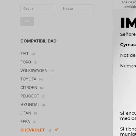
OK
COMPATIBILIDAD
FIAT
(6)
FORD
(3)
VOLKSWAGEN
(2)
TOYOTA
(4)
CITROEN
(6)
PEUGEOT
(3)
HYUNDAI
(4)
LIFAN
(1)
CILINDR
EFFA
(4)
CHEVROLET
(4)