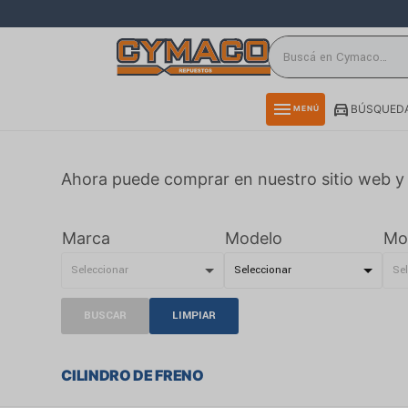
close
directions_car
storefront
menu
BÚSQUEDA
MENÚ
delivery_truck_speed
credit_card
Ahora puede comprar en nuestro sitio web y 
smartphone
rss_feed
Marca
Modelo
Mo
BUSCAR
LIMPIAR
CILINDRO DE FRENO