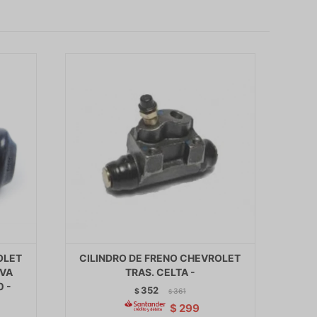
OLET
CILINDRO DE FRENO CHEVROLET
IVA
TRAS. CELTA -
 -
352
$
361
$
$
299