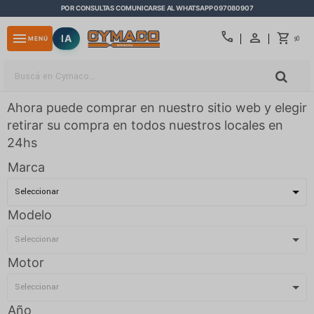
POR CONSULTAS COMUNICARSE AL WHATSAPP 097080907
close
call
menu
IA
0
MENÚ
$
Ahora puede comprar en nuestro sitio web y elegir
retirar su compra en todos nuestros locales en
24hs
Marca
Modelo
Motor
Año