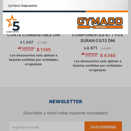
MODULO ENCENDIDO -
MODULO ENCENDIDO
ANTIROBO UNIVERSAL 12V
VOLKSWAGEN CONTROL
CORTE COMBUSTIBLE DNI
COMPONENTES 47 T FOX
SURAN 03/12 DNI
1.347
$
1.381
$
4.871
$
4.991
$
1.145
$
$
4.140
NEWSLETTER
¡Suscribite y recibí todas nuestras novedades!
SUSCRIBIRME