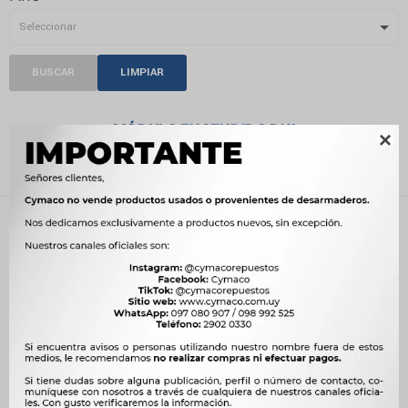
BUSCAR
LIMPIAR
MÓDULO ENCENDIDO DNI

Recientes
Filtrando por:
Encendido
Módulo encendido
Dni
Quitar filtros