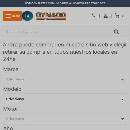
POR CONSULTAS COMUNICARSE AL WHATSAPP 097080907
close
call
menu
IA
0
MENÚ
$
Ahora puede comprar en nuestro sitio web y elegir
retirar su compra en todos nuestros locales en
24hs
Marca
Modelo
Motor
Año