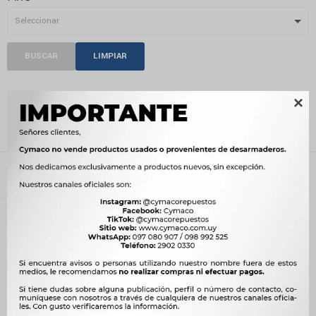
BUSCAR
LIMPIAR
CABLE BUJÍA

Recientes
Filtrando por:
Encendido
Cable bujía
Quitar filtros
Compatibilidad:
XINKAI