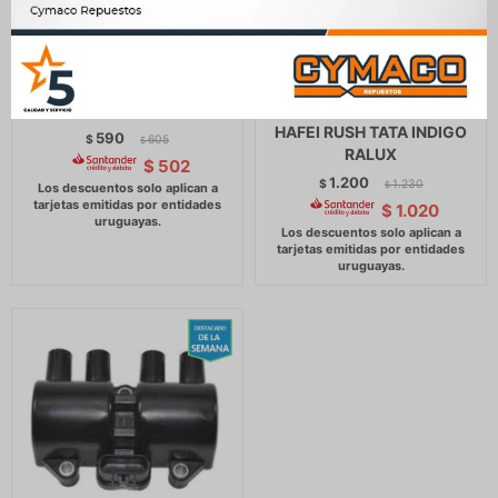
BOBINA ENCENDIDO FIAT
BOBINA ENCENDIDO
CINQUECENTO PALIO
CITROEN - PEUGEOT 306
PANDA UNO (2) RALUX
405 406 2.0 8V GEELY CK
HAFEI RUSH TATA INDIGO
590
$
605
$
RALUX
$
502
1.200
$
1.230
$
$
1.020