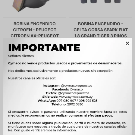
BOBINA ENCENDIDO
BOBINA ENCENDIDO -
CITROEN - PEUGEOT
CELTA CORSA SPARK FIAT
CITROEN AX-PEUGEOT
1.8 GRAND TIGER 3 PINOS
205 DUCELLIER RALUX
RALUX

900
1.650
$
922
$
1.691
$
$
$
765
$
1.403