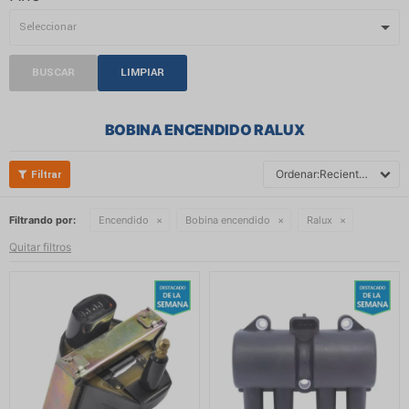
BUSCAR
LIMPIAR
BOBINA ENCENDIDO RALUX
Recientes
Filtrando por:
Encendido
Bobina encendido
Ralux
Quitar filtros