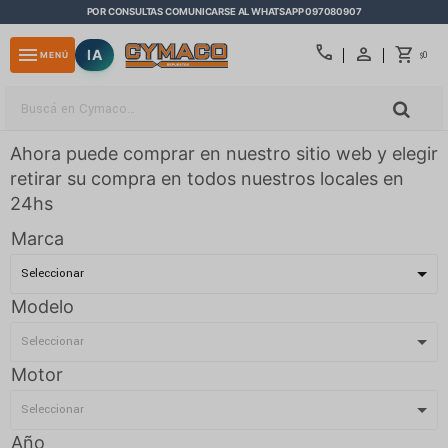
POR CONSULTAS COMUNICARSE AL WHATSAPP 097080907
close
call
menu
IA
0
MENÚ
$
Ahora puede comprar en nuestro sitio web y elegir
retirar su compra en todos nuestros locales en
24hs
Marca
Modelo
Motor
Año