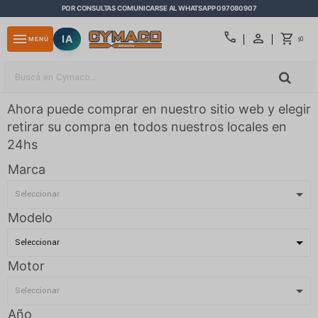
POR CONSULTAS COMUNICARSE AL WHATSAPP 097080907
close
call
menu
IA
0
MENÚ
$
Ahora puede comprar en nuestro sitio web y elegir
retirar su compra en todos nuestros locales en
24hs
Marca
Modelo
Motor
Año