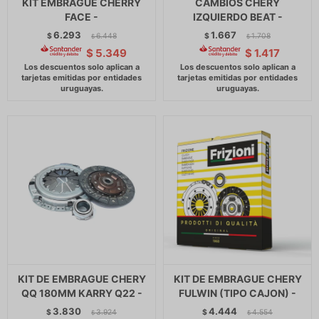
KIT EMBRAGUE CHERRY
CAMBIOS CHERY
FACE -
IZQUIERDO BEAT -
6.293
1.667
$
6.448
$
1.708
$
$
$
5.349
$
1.417
KIT DE EMBRAGUE CHERY
KIT DE EMBRAGUE CHERY
QQ 180MM KARRY Q22 -
FULWIN (TIPO CAJON) -
3.830
4.444
$
3.924
$
4.554
$
$