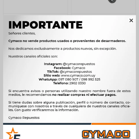
SOPORTE CAJA DE
KIT DE EMBRAGUE CHERY

CAMBIOS CHERY SOPORTE
TIGGO 1 ACTECO SEMI
CAJA CHERY QQ 311 -
CAJON -
1.045
4.160
$
1.071
$
4.262
$
$
$
888
$
3.536