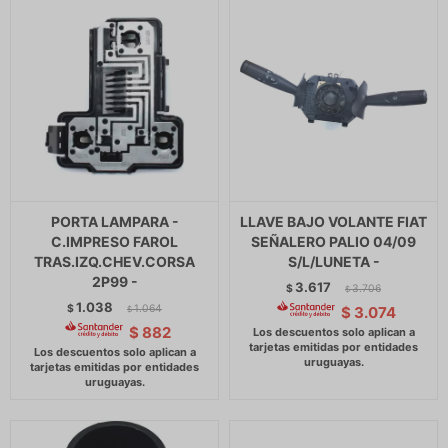
PORTA LAMPARA -
LLAVE BAJO VOLANTE FIAT
C.IMPRESO FAROL
SEÑALERO PALIO 04/09
TRAS.IZQ.CHEV.CORSA
S/L/LUNETA -
2P99 -
3.617
$
3.706
$
1.038
$
1.064
$
3.074
$
$
882