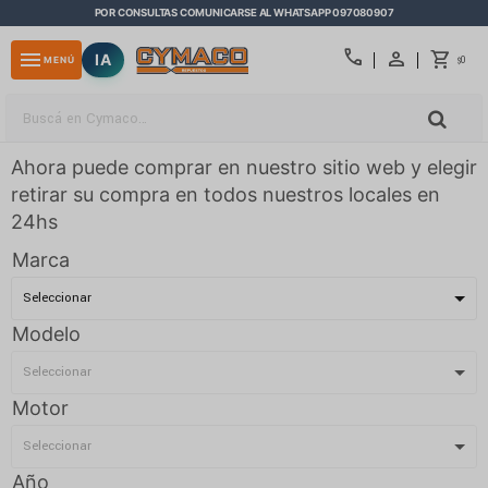
POR CONSULTAS COMUNICARSE AL WHATSAPP 097080907
close
call
menu
IA
0
MENÚ
$
Ahora puede comprar en nuestro sitio web y elegir
retirar su compra en todos nuestros locales en
24hs
Marca
Modelo
Motor
Año