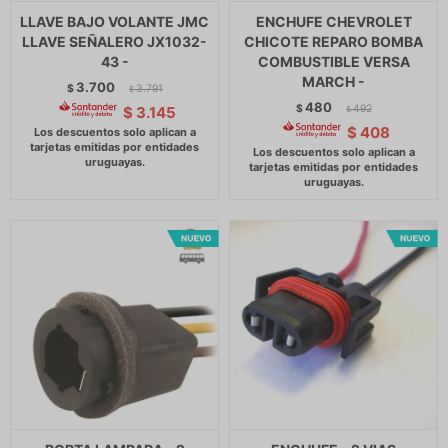
LLAVE BAJO VOLANTE JMC
ENCHUFE CHEVROLET
LLAVE SEÑALERO JX1032-
CHICOTE REPARO BOMBA
43 -
COMBUSTIBLE VERSA
MARCH -
3.700
$
3.791
$
480
$
492
$
3.145
$
$
408