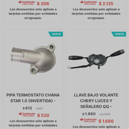
$
306
$
2.125
PIPA TERMOSTATO CHANA
LLAVE BAJO VOLANTE
STAR 1.0 (INVERTIDA) -
CHERY LUCES Y
SEÑALERO QQ -
612
$
627
$
1.960
$
2.008
$
520
$
$
1.666