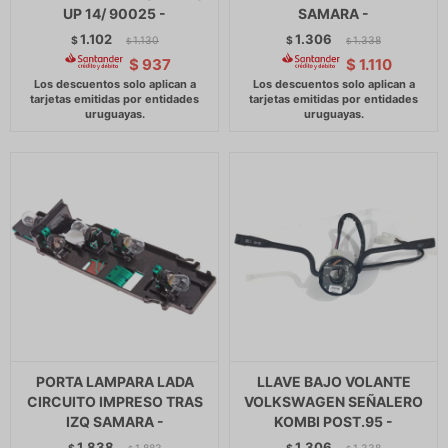
UP 14/ 90025 -
SAMARA -
1.102
1.306
$
1.130
$
1.338
$
$
$
937
$
1.110
PORTA LAMPARA LADA
LLAVE BAJO VOLANTE
CIRCUITO IMPRESO TRAS
VOLKSWAGEN SEÑALERO
IZQ SAMARA -
KOMBI POST.95 -
1.838
1.306