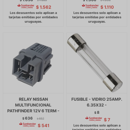
$
1.883
$
1.338
$
$
$
1.562
$
1.110
RELAY NISSAN
FUSIBLE - VIDRIO 25AMP.
MULTIFUNCIONAL
6.35X32 -
PATHFINDER 12V 6 TERM -
8
$
636
$
652
$
7
$
$
541