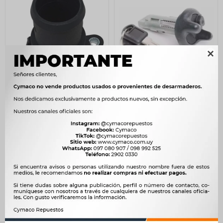

PIPA TERMOSTATO
LLAVE CONTACTO
RENAULT 19 CLIO I 1.2 1.4
ARRANQUE CHEVROLET
NAFTA -
CILINDRO CONTACTO S10
-
610
$
625
$
1.254
$
1.285
$
519
$
$
1.066