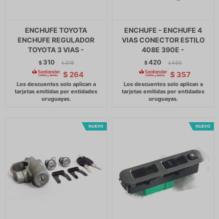
ENCHUFE TOYOTA
ENCHUFE - ENCHUFE 4
ENCHUFE REGULADOR
VIAS CONECTOR ESTILO
TOYOTA 3 VIAS -
408E 390E -
310
420
$
318
$
430
$
$
$
264
$
357