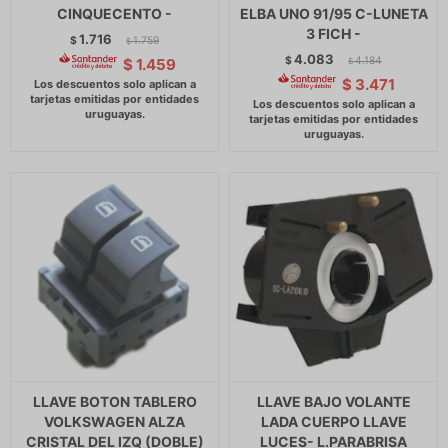
CINQUECENTO -
ELBA UNO 91/95 C-LUNETA
3 FICH -
1.716
$
1.759
$
4.083
$
4.184
$
1.459
$
$
3.471
LLAVE BOTON TABLERO
LLAVE BAJO VOLANTE
VOLKSWAGEN ALZA
LADA CUERPO LLAVE
CRISTAL DEL IZQ (DOBLE)
LUCES- L.PARABRISA