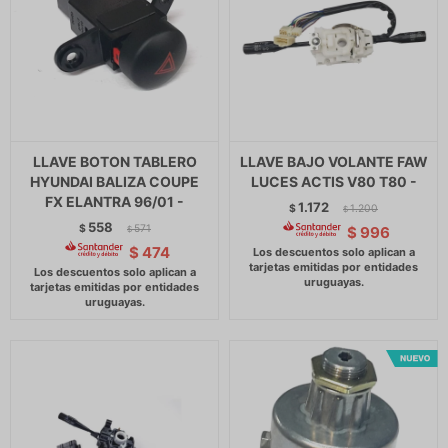
LLAVE BOTON TABLERO
LLAVE BAJO VOLANTE FAW
HYUNDAI BALIZA COUPE
LUCES ACTIS V80 T80 -
FX ELANTRA 96/01 -
1.172
$
1.200
$
558
$
571
$
996
$
$
474