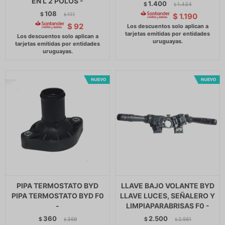
EN L 2 POLOS -
1.400
$
1.434
$
108
$
111
$
1.190
$
$
92
PIPA TERMOSTATO BYD
LLAVE BAJO VOLANTE BYD
PIPA TERMOSTATO BYD F0
LLAVE LUCES, SEÑALERO Y
-
LIMPIAPARABRISAS F0 -
360
2.500
$
369
$
2.561
$
$