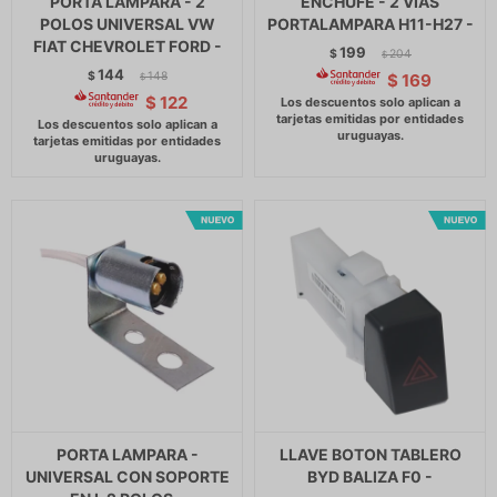
PORTA LAMPARA - 2
ENCHUFE - 2 VIAS
POLOS UNIVERSAL VW
PORTALAMPARA H11-H27 -
FIAT CHEVROLET FORD -
199
$
204
$
144
$
148
$
169
$
$
122
PORTA LAMPARA -
LLAVE BOTON TABLERO
UNIVERSAL CON SOPORTE
BYD BALIZA F0 -