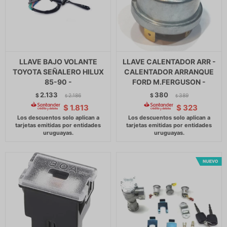
LLAVE BAJO VOLANTE
LLAVE CALENTADOR ARR -
TOYOTA SEÑALERO HILUX
CALENTADOR ARRANQUE
85-90 -
FORD M.FERGUSON -
2.133
380
$
2.186
$
389
$
$
$
1.813
$
323