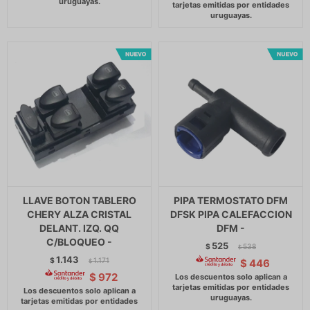
LLAVE BOTON TABLERO
PIPA TERMOSTATO DFM
CHERY ALZA CRISTAL
DFSK PIPA CALEFACCION
DELANT. IZQ. QQ
DFM -
C/BLOQUEO -
525
$
538
$
1.143
$
1.171
$
446
$
$
972