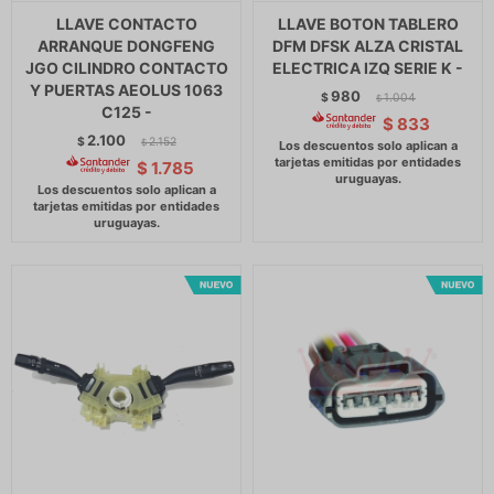
LLAVE CONTACTO
LLAVE BOTON TABLERO
ARRANQUE DONGFENG
DFM DFSK ALZA CRISTAL
JGO CILINDRO CONTACTO
ELECTRICA IZQ SERIE K -
Y PUERTAS AEOLUS 1063
980
$
1.004
$
C125 -
$
833
2.100
$
2.152
$
$
1.785