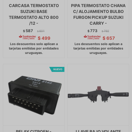
CARCASA TERMOSTATO
PIPA TERMOSTATO CHANA
SUZUKI BASE
C/ ALOJAMIENTO BULBO
TERMOSTATO ALTO 800
FURGON PICKUP SUZUKI
/12 -
CARRY -
587
773
$
601
$
792
$
$
$
499
$
657
RELAY CITROEN -
LLAVE BAJO VOLANTE