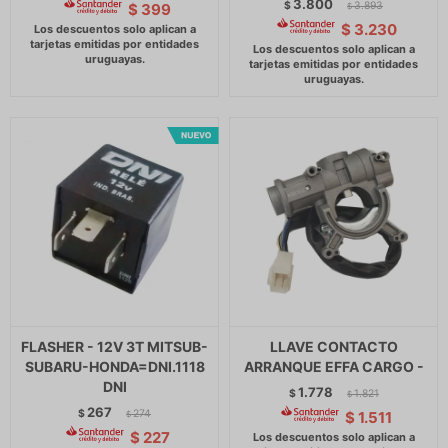
3.800
$
3.893
$
399
$
$
3.230
FLASHER - 12V 3T MITSUB-
LLAVE CONTACTO
SUBARU-HONDA=DNI.1118
ARRANQUE EFFA CARGO -
DNI
1.778
$
1.821
$
267
$
274
$
1.511
$
$
227