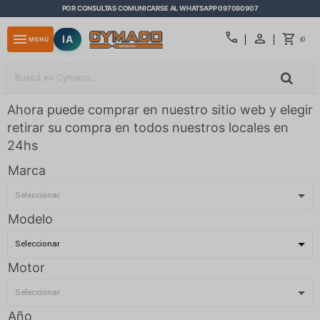
POR CONSULTAS COMUNICARSE AL WHATSAPP 097080907
close
call
menu
IA
0
MENÚ
$
Ahora puede comprar en nuestro sitio web y elegir
retirar su compra en todos nuestros locales en
24hs
Marca
Modelo
Motor
Año