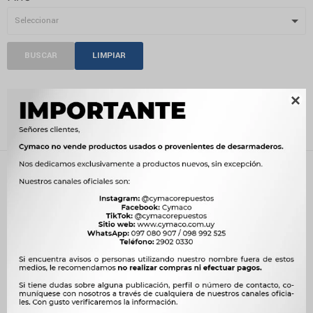
BUSCAR
LIMPIAR
ELECTRICIDAD

Recientes
Filtrando por:
Electricidad
Compatibilidad:
CHANGHE
Quitar filtros