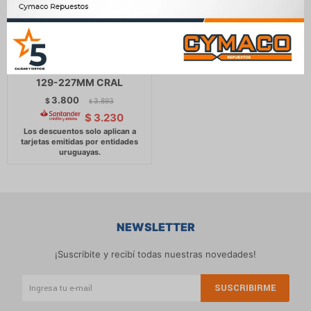
BATERIA - FREE ASIA 12V
45Ah 300CCA +DER 197-
129-227MM CRAL
3.800
$
3.893
$
$
3.230
NEWSLETTER
¡Suscribite y recibí todas nuestras novedades!
SUSCRIBIRME