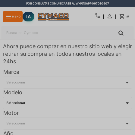
POR CONSULTAS COMUNICARSE AL WHATSAPP 097080907
close
call
menu
IA
0
MENÚ
$
Ahora puede comprar en nuestro sitio web y elegir
retirar su compra en todos nuestros locales en
24hs
Marca
Modelo
Motor
Año