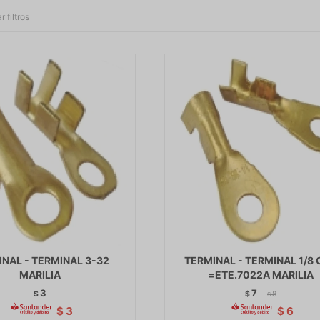
r filtros
NAL - TERMINAL 3-32
TERMINAL - TERMINAL 1/8
MARILIA
=ETE.7022A MARILIA
3
7
$
$
8
$
$
3
$
6