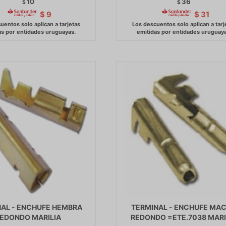
10
36
$
$
$
9
$
31
AL - ENCHUFE HEMBRA
TERMINAL - ENCHUFE MA
EDONDO MARILIA
REDONDO =ETE.7038 MARI