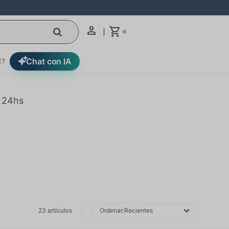
0
$
Chat con IA
ET
n 24hs
23 artículos
Recientes