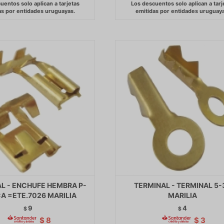
L - ENCHUFE HEMBRA P-
TERMINAL - TERMINAL 5-
A =ETE.7026 MARILIA
MARILIA
9
4
$
$
$
8
$
3