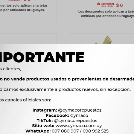
$
6
NAL - ENCHUFE MACHO
TERMINAL - TERMINAL 3/16 D
O =ETE.7028 MARILIA
=ETE.7021 MARILIA
7
7
$
$