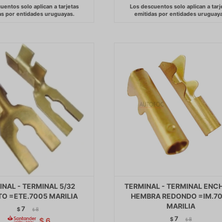
NAL - TERMINAL 5/32
TERMINAL - TERMINAL ENC
TO =ETE.7005 MARILIA
HEMBRA REDONDO =IM.7
MARILIA
7
$
8
$
7
$
8
$
6
$