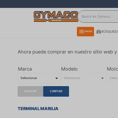
close
directions_car
storefront
menu
BÚSQUEDA
MENÚ
delivery_truck_speed
credit_card
Ahora puede comprar en nuestro sitio web y 
smartphone
rss_feed
Marca
Modelo
Moto
BUSCAR
LIMPIAR
TERMINAL MARILIA