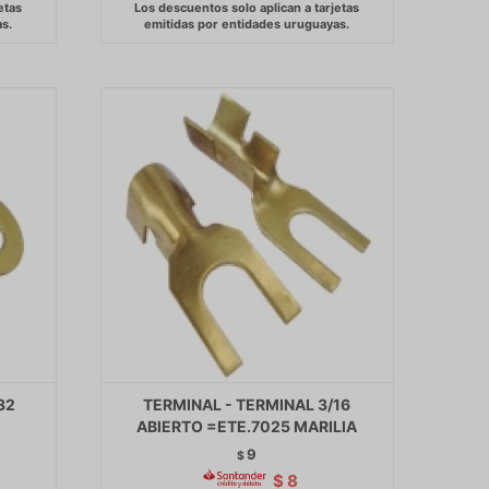
32
TERMINAL - TERMINAL 3/16
ABIERTO =ETE.7025 MARILIA
9
$
$
8