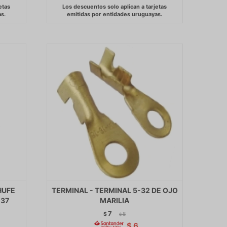
HUFE
TERMINAL - TERMINAL 5-32 DE OJO
037
MARILIA
7
$
8
$
$
6