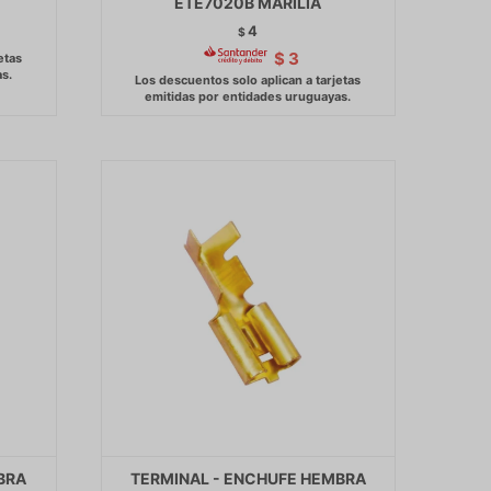
ETE7020B MARILIA
4
$
$
3
BRA
TERMINAL - ENCHUFE HEMBRA