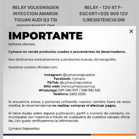
RELAY VOLKSWAGEN
RELAY - 12V 4T F-
INYECCION AMAROK
ESCORT=DZE 909 12V
TIGUAN AUDI Q3 TSI
C/RESISTENCIA DNI
5N0906093C DNI
211
$
216
$

5.717
$
5.857
$
179
$
$
4.859