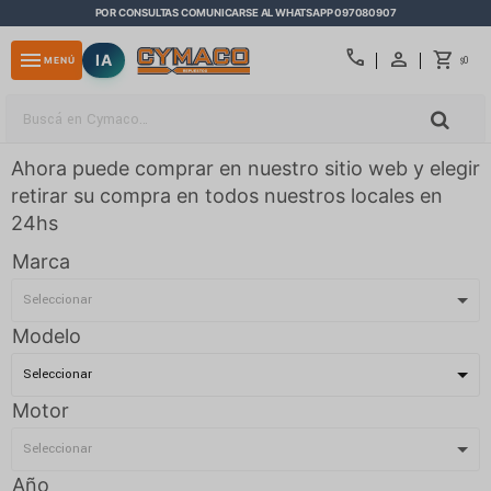
POR CONSULTAS COMUNICARSE AL WHATSAPP 097080907
close
call
menu
IA
0
MENÚ
$
Ahora puede comprar en nuestro sitio web y elegir
retirar su compra en todos nuestros locales en
24hs
Marca
Modelo
Motor
Año