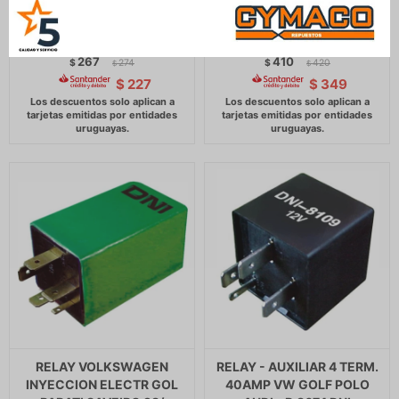
RELAY CHEVROLET
RELAY - BOMBA INYEC.4T
BBA.NAFTA CORSA-AGILE
VERONA-UNO 1.6 =
DNI
IM.14414 DNI
267
410
$
274
$
420
$
$
$
227
$
349
RELAY VOLKSWAGEN
RELAY - AUXILIAR 4 TERM.
INYECCION ELECTR GOL
40AMP VW GOLF POLO