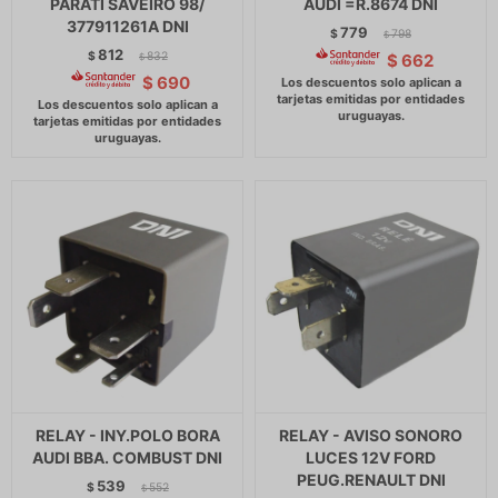
PARATI SAVEIRO 98/
AUDI =R.8674 DNI
377911261A DNI
779
$
798
$
812
$
832
$
662
$
$
690
RELAY - INY.POLO BORA
RELAY - AVISO SONORO
AUDI BBA. COMBUST DNI
LUCES 12V FORD
PEUG.RENAULT DNI
539
$
552
$