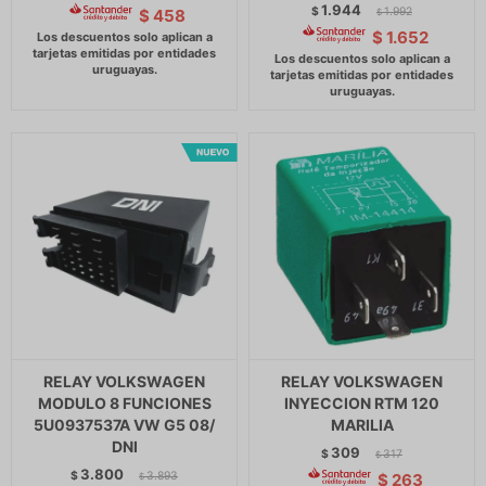
1.944
$
1.992
$
458
$
$
1.652
RELAY VOLKSWAGEN
RELAY VOLKSWAGEN
MODULO 8 FUNCIONES
INYECCION RTM 120
5U0937537A VW G5 08/
MARILIA
DNI
309
$
317
$
3.800
$
3.893
$
263
$