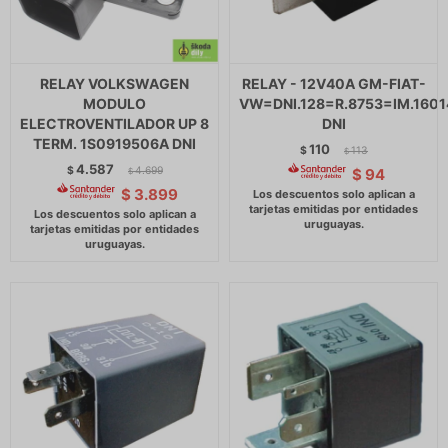
RELAY VOLKSWAGEN
RELAY - 12V40A GM-FIAT-
MODULO
VW=DNI.128=R.8753=IM.1601
ELECTROVENTILADOR UP 8
DNI
TERM. 1S0919506A DNI
110
$
113
$
4.587
$
4.699
$
94
$
$
3.899