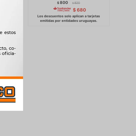
800
$
820
$
$
680