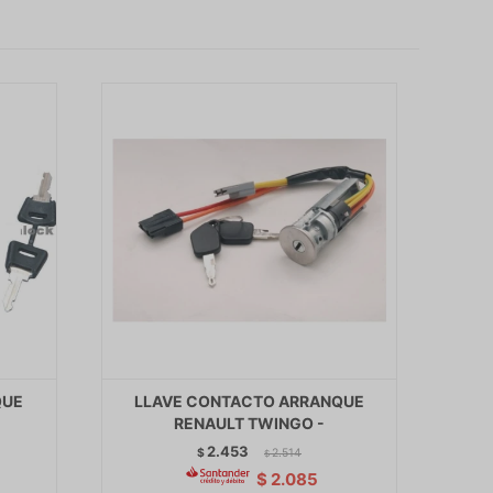
QUE
LLAVE CONTACTO ARRANQUE
RENAULT TWINGO -
2.453
$
2.514
$
$
2.085