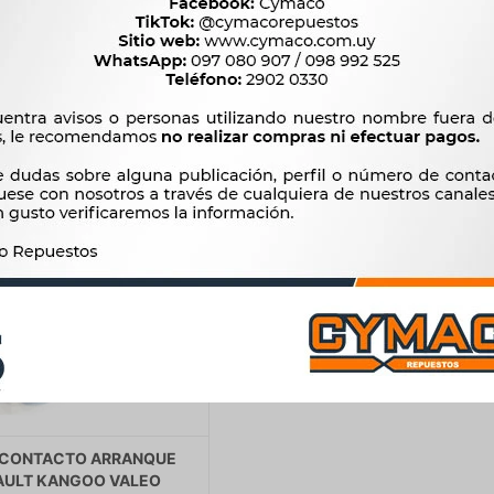
$
1.303
$
972
 CONTACTO ARRANQUE
AULT KANGOO VALEO