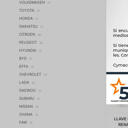
VOLKSWAGEN
(7)
TOYOTA
(1)
HONDA
(1)
DAIHATSU
(1)
CITROEN
(6)
PEUGEOT
(8)
HYUNDAI
(1)
BYD
(1)
EFFA
(2)
CHEVROLET
(3)
LADA
(2)
DAEWOO
(1)
SUBARU
(1)
NISSAN
(2)
CHANA
(1)
LLAVE
FAW
(2)
REN