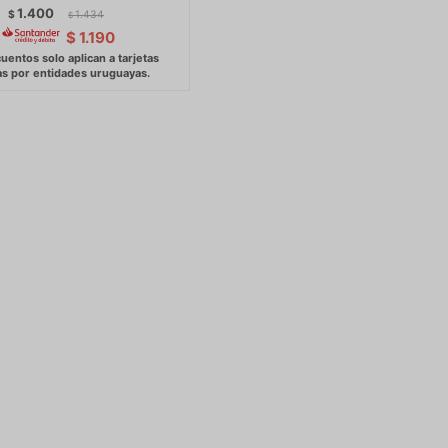
1.400
$
1.434
$
$
1.190