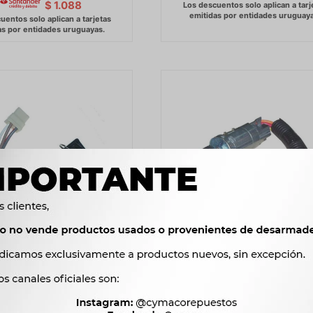
$
1.088
 CONTACTO ARRANQUE
LLAVE CONTACTO ARRAN
RENAULT R18 -
RENAULT MEGANE-CLIO II
1.533
1.143
$
1.571
$
1.171
$
$