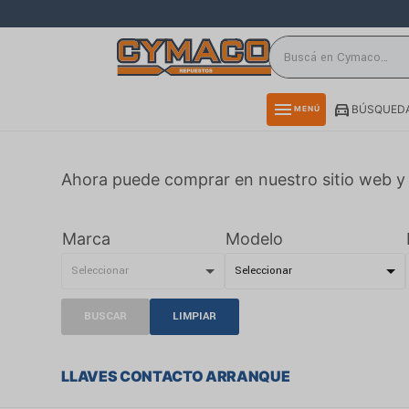
close
directions_car
storefront
menu
BÚSQUEDA
MENÚ
delivery_truck_speed
credit_card
Ahora puede comprar en nuestro sitio web y 
smartphone
rss_feed
Marca
Modelo
BUSCAR
LIMPIAR
LLAVES CONTACTO ARRANQUE