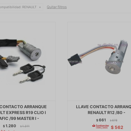
Quitar filtros
ompatibilidad:
RENAULT
 CONTACTO ARRANQUE
LLAVE CONTACTO ARRAN
LT EXPRESS R19 CLIO I
RENAULT R12 /80 -
AFIC /99 MASTER I -
661
$
678
$
1.280
$
1.311
$
562
$