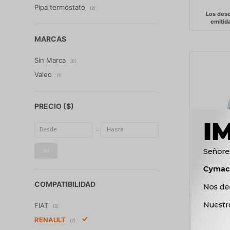
Pipa termostato
(2)
MARCAS
Sin Marca
(6)
Valeo
(1)
PRECIO
($)
OK
COMPATIBILIDAD
LLAVE
FIAT
(5)
RENAULT
(7)