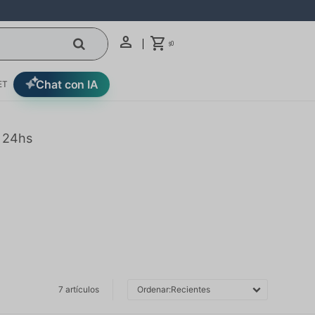
0
$
Chat con IA
ET
n 24hs
7 artículos
Recientes