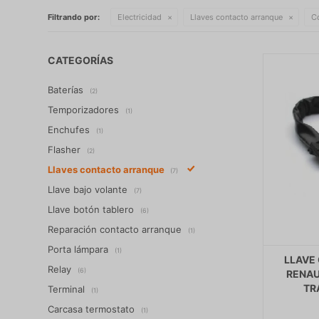
Filtrando por:
Electricidad
Llaves contacto arranque
C
CATEGORÍAS
Baterías
(2)
Temporizadores
(1)
Enchufes
(1)
Flasher
(2)
Llaves contacto arranque
(7)
Llave bajo volante
(7)
Llave botón tablero
(6)
Reparación contacto arranque
(1)
Porta lámpara
(1)
LLAVE
Relay
(6)
RENAU
TR
Terminal
(1)
Carcasa termostato
(1)