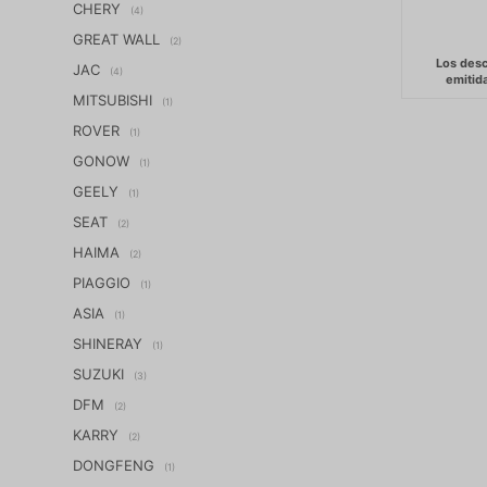
CHERY
(4)
GREAT WALL
(2)
JAC
(4)
MITSUBISHI
(1)
ROVER
(1)
GONOW
(1)
GEELY
(1)
SEAT
(2)
HAIMA
(2)
PIAGGIO
(1)
ASIA
(1)
SHINERAY
(1)
SUZUKI
(3)
DFM
(2)
KARRY
(2)
DONGFENG
(1)