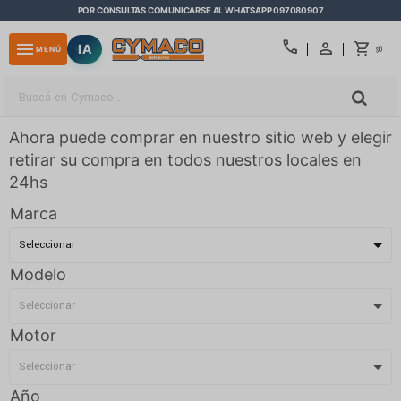
POR CONSULTAS COMUNICARSE AL WHATSAPP 097080907
close
call
menu
IA
0
MENÚ
$
Ahora puede comprar en nuestro sitio web y elegir
retirar su compra en todos nuestros locales en
24hs
Marca
Modelo
Motor
Año