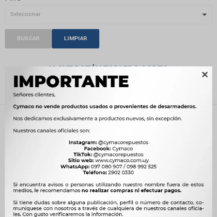
BUSCAR
LIMPIAR
LLAVE BOTÓN TABLERO CARTO

Recientes
Filtrando por:
Electricidad
Llave botón tablero
Carto
Quitar filtros