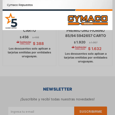
LLAVE BOTON TABLERO
LLAVE BOTON TABLERO
FIAT LUNETA TERMICA 147
FIAT LUCES C/ PANEL
CARTO
PREMIO UNO FIORINO
85/94 5942657 CARTO
456
$
468
$
1.920
$
1.967
$
388
$
$
1.632
NEWSLETTER
¡Suscribite y recibí todas nuestras novedades!
SUSCRIBIRME