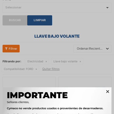
BUSCAR
LIMPIAR
LLAVE BAJO VOLANTE
Recientes
Filtrando por:
Electricidad
Llave bajo volante
Quitar filtros
Compatibilidad:
FORD
