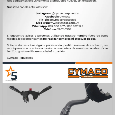
LLAVE BAJO VOLANTE
LLAVE BAJO VOLANTE
FORD L-PARABRISA
FORD LUCES BALIZA
ESCORT 80 PAMPERITO -
ESCORT VERONA 86-92 -
1.244
1.600
$
1.275
$
1.639
$
$
$
1.057
$
1.360