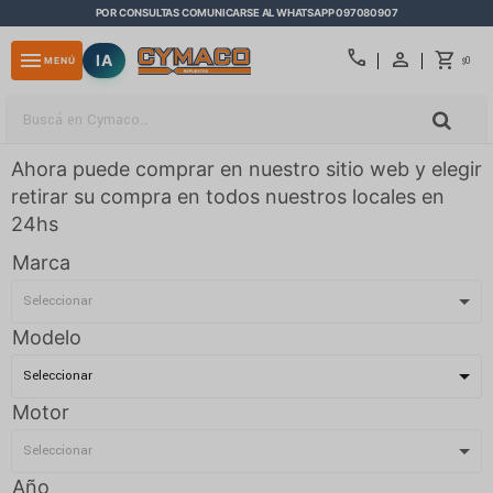
POR CONSULTAS COMUNICARSE AL WHATSAPP 097080907
close
call
menu
IA
0
MENÚ
$
Ahora puede comprar en nuestro sitio web y elegir
retirar su compra en todos nuestros locales en
24hs
Marca
Modelo
Motor
Año