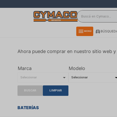
close
directions_car
storefront
menu
BÚSQUEDA
MENÚ
delivery_truck_speed
credit_card
Ahora puede comprar en nuestro sitio web y 
smartphone
rss_feed
Marca
Modelo
BUSCAR
LIMPIAR
BATERÍAS