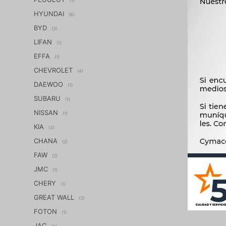
(1)
HYUNDAI
(6)
BYD
(3)
LIFAN
(1)
EFFA
(1)
CHEVROLET
(4)
DAEWOO
(1)
SUBARU
(1)
NISSAN
(1)
KIA
(3)
CHANA
(2)
FAW
(2)
JMC
(1)
CHERY
(1)
GREAT WALL
(3)
FOTON
(1)
JAC