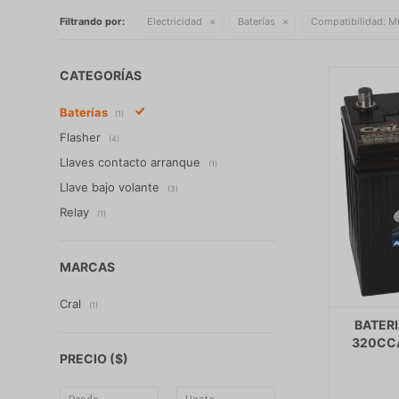
Filtrando por:
Electricidad
Baterías
Compatibilidad:
MI
CATEGORÍAS
Baterías
(1)
Flasher
(4)
Llaves contacto arranque
(1)
Llave bajo volante
(3)
Relay
(1)
MARCAS
Cral
(1)
BATERI
320CCA
PRECIO
($)