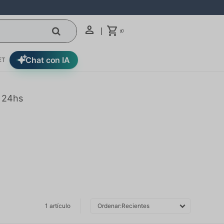
0
$
Chat con IA
ET
n 24hs
1 artículo
Recientes