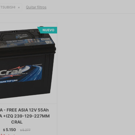
Quitar filtros
TSUBISHI
A - FREE ASIA 12V 55Ah
 +IZQ 239-129-227MM
CRAL
5.150
$
5.277
$