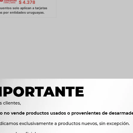
$
4.378