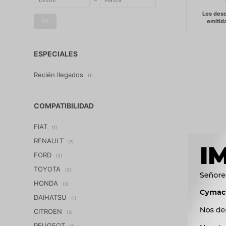
OK
ESPECIALES
Recién llegados
(1)
COMPATIBILIDAD
FIAT
(1)
RENAULT
(2)
FORD
(3)
TOYOTA
(3)
HONDA
(3)
DAIHATSU
(1)
CITROEN
(3)
PEUGEOT