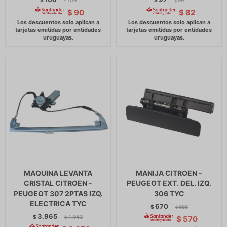
$
109
$
99
$
$
$
90
$
82
MAQUINA LEVANTA
MANIJA CITROEN -
CRISTAL CITROEN -
PEUGEOT EXT. DEL. IZQ.
PEUGEOT 307 2PTAS IZQ.
306 TYC
ELECTRICA TYC
670
$
686
$
3.965
$
4.063
$
570
$