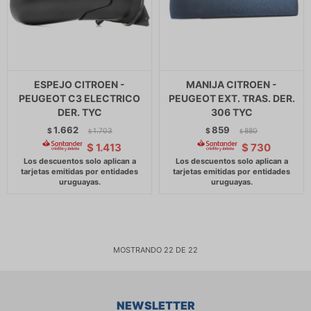
ESPEJO CITROEN -
MANIJA CITROEN -
PEUGEOT C3 ELECTRICO
PEUGEOT EXT. TRAS. DER.
DER. TYC
306 TYC
1.662
859
$
1.703
$
880
$
$
$
1.413
$
730
MOSTRANDO
22
DE
22
NEWSLETTER