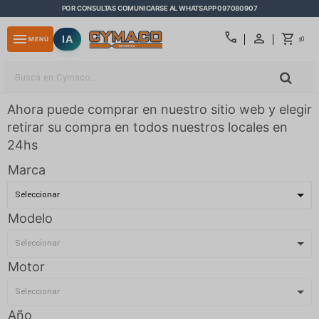
POR CONSULTAS COMUNICARSE AL WHATSAPP 097080907
close
call
menu
IA
0
MENÚ
$
Ahora puede comprar en nuestro sitio web y elegir
retirar su compra en todos nuestros locales en
24hs
Marca
Modelo
Motor
Año