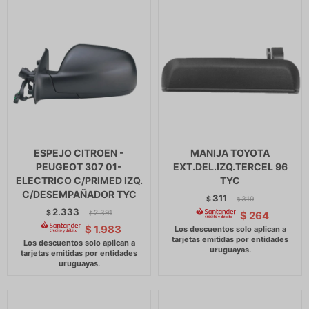
ESPEJO CITROEN -
MANIJA TOYOTA
PEUGEOT 307 01-
EXT.DEL.IZQ.TERCEL 96
ELECTRICO C/PRIMED IZQ.
TYC
C/DESEMPAÑADOR TYC
311
$
319
$
2.333
$
2.391
$
264
$
$
1.983