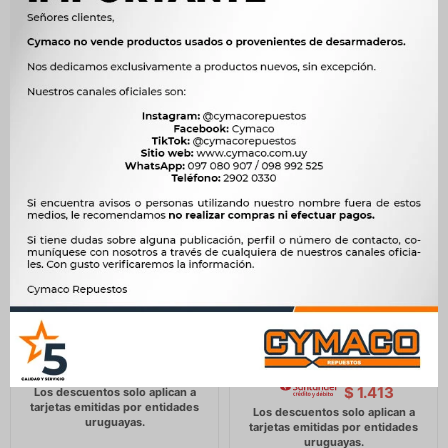
ESPEJO RENAULT KANGOO
ESPEJO CITROEN -
01-17 IZQ ELECTRICO TYC
PEUGEOT C3 ELECTRICO
IZQ. TYC
1.937
$
1.984
$
1.662
$
1.703
$
1.646
$
$
1.413