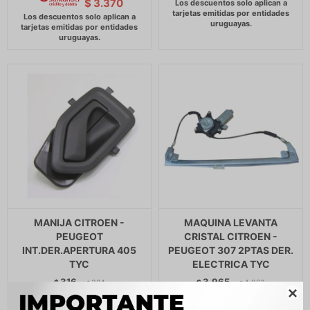
$
3.370
MANIJA CITROEN -
MAQUINA LEVANTA
PEUGEOT
CRISTAL CITROEN -
INT.DER.APERTURA 405
PEUGEOT 307 2PTAS DER.
TYC
ELECTRICA TYC
316
3.965
$
324
$
4.063
$
$

$
269
$
3.370