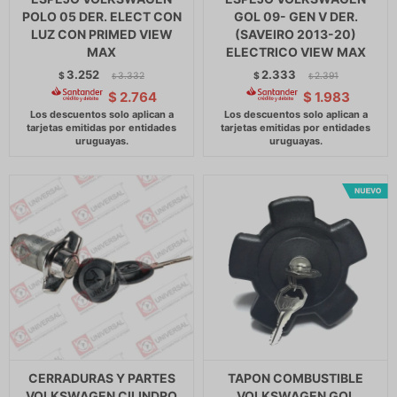
POLO 05 DER. ELECT CON
GOL 09- GEN V DER.
LUZ CON PRIMED VIEW
(SAVEIRO 2013-20)
MAX
ELECTRICO VIEW MAX
3.252
2.333
$
3.332
$
2.391
$
$
$
2.764
$
1.983
CERRADURAS Y PARTES
TAPON COMBUSTIBLE
VOLKSWAGEN CILINDRO
VOLKSWAGEN GOL