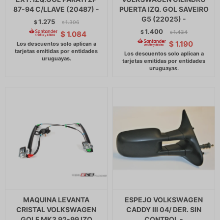
87-94 C/LLAVE (20487) -
PUERTA IZQ. GOL SAVEIRO
G5 (22025) -
1.275
$
1.306
$
1.400
$
1.434
$
1.084
$
$
1.190
MAQUINA LEVANTA
ESPEJO VOLKSWAGEN
CRISTAL VOLKSWAGEN
CADDY III 04/ DER. SIN
GOLF MK3 92-99 IZQ
CONTROL -