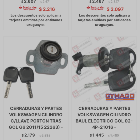
2.607
2.467
$
2.671
$
2.527
$
$
$
2.216
$
2.097
CERRADURAS Y PARTES
CERRADURAS Y PARTES
VOLKSWAGEN CILINDRO
VOLKSWAGEN CILINDRO
C/LLAVE PORTON TRAS
BAUL ELECTRICO GOL 02-
GOL G6 2011/15 22263) -
4P-21016 -
2.179
1.445
$
2.232
$
1.480
$
$