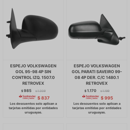
ESPEJO VOLKSWAGEN
ESPEJO VOLKSWAGEN
GOL 95-98 4P SIN
GOL PARATI SAVEIRO 99-
CONTROL IZQ. 1507.0
08 4P DER. C/C 1480.1
RETROVEX
RETROVEX
985
1.170
$
1.009
$
1.199
$
$
$
837
$
995