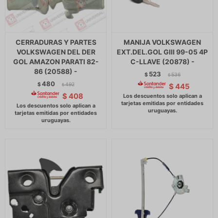
CERRADURAS Y PARTES
MANIJA VOLKSWAGEN
VOLKSWAGEN DEL DER
EXT.DEL.GOL GIII 99-05 4P
GOL AMAZON PARATI 82-
C-LLAVE (20878) -
86 (20588) -
523
$
536
$
480
$
492
$
445
$
$
408