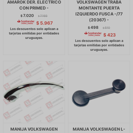
AMAROK DER. ELECTRICO
VOLKSWAGEN TRABA
CON PRIMED -
MONTANTE PUERTA
IZQUIERDO FUSCA -/77
7.020
$
7.193
$
(20367) -
$
5.967
498
$
510
$
$
423
MANIJA VOLKSWAGEN
MANIJA VOLKSWAGEN L-