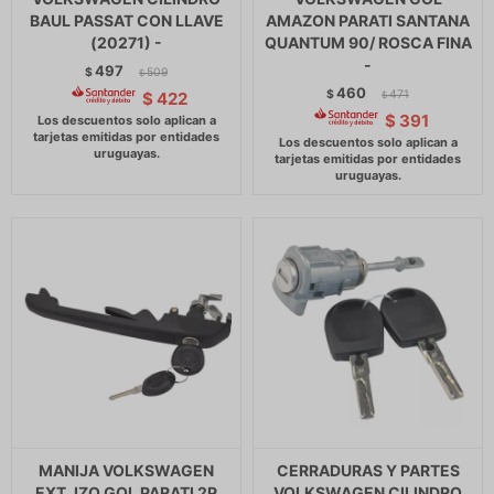
BAUL PASSAT CON LLAVE
AMAZON PARATI SANTANA
(20271) -
QUANTUM 90/ ROSCA FINA
-
497
$
509
$
460
$
471
$
422
$
$
391
MANIJA VOLKSWAGEN
CERRADURAS Y PARTES
EXT. IZQ.GOL PARATI 2P
VOLKSWAGEN CILINDRO