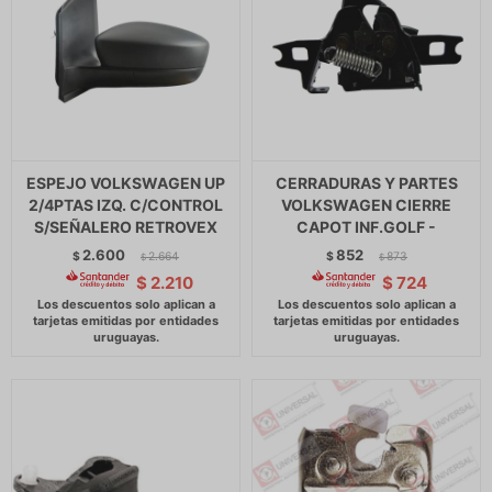
ESPEJO VOLKSWAGEN UP
CERRADURAS Y PARTES
2/4PTAS IZQ. C/CONTROL
VOLKSWAGEN CIERRE
S/SEÑALERO RETROVEX
CAPOT INF.GOLF -
2.600
852
$
2.664
$
873
$
$
$
2.210
$
724