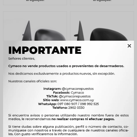

ESPEJO VOLKSWAGEN
ESPEJO VOLKSWAGEN
GOL 95-99 2P IZQ. C/C
GOL 95-99 2P SIN
1501.0 RETROVEX
CONTROL IZQ.= 20.F91.00
1505.0 RETROVEX
850
$
871
$
985
$
1.009
$
723
$
$
837