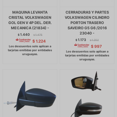
MAQUINA LEVANTA
CERRADURAS Y PARTES
CRISTAL VOLKSWAGEN
VOLKSWAGEN CILINDRO
GOL GEN V 4P DEL. DER.
PORTON TRASERO
MECANICA (21834) -
SAVEIRO G5 G6 /2016
23040 -
1.440
$
1.475
$
1.173
$
1.202
$
1.224
$
$
997