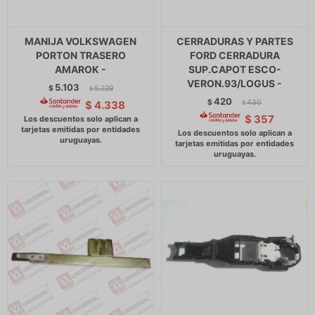
MANIJA VOLKSWAGEN
CERRADURAS Y PARTES
PORTON TRASERO
FORD CERRADURA
AMAROK -
SUP.CAPOT ESCO-
VERON.93/LOGUS -
5.103
$
5.229
$
420
$
430
$
4.338
$
$
357