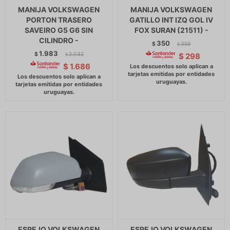
MANIJA VOLKSWAGEN
MANIJA VOLKSWAGEN
PORTON TRASERO
GATILLO INT IZQ GOL IV
SAVEIRO G5 G6 SIN
FOX SURAN (21511) -
CILINDRO -
350
$
359
$
1.983
$
2.032
$
298
$
$
1.686
ESPEJO VOLKSWAGEN
ESPEJO VOLKSWAGEN