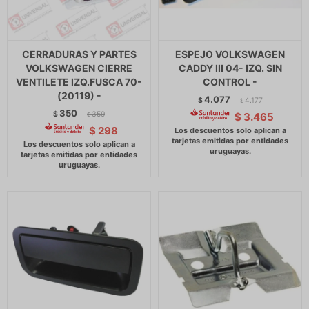
CERRADURAS Y PARTES
ESPEJO VOLKSWAGEN
VOLKSWAGEN CIERRE
CADDY III 04- IZQ. SIN
VENTILETE IZQ.FUSCA 70-
CONTROL -
(20119) -
4.077
$
4.177
$
350
$
359
$
3.465
$
$
298