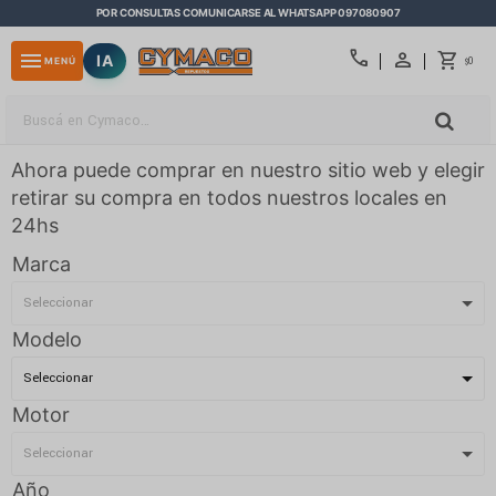
POR CONSULTAS COMUNICARSE AL WHATSAPP 097080907
close
call
menu
IA
0
MENÚ
$
Ahora puede comprar en nuestro sitio web y elegir
retirar su compra en todos nuestros locales en
24hs
Marca
Modelo
Motor
Año