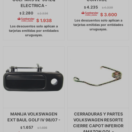
ELECTRICA -
4.235
$
4.339
$
2.280
$
2.336
$
3.600
$
$
1.938
MANIJA VOLKSWAGEN
CERRADURAS Y PARTES
EXT BAUL GOLF IV 98/07 -
VOLKSWAGEN RESORTE
CIERRE CAPOT INFERIOR
1.657
$
1.698
$
AMAZON GOL -