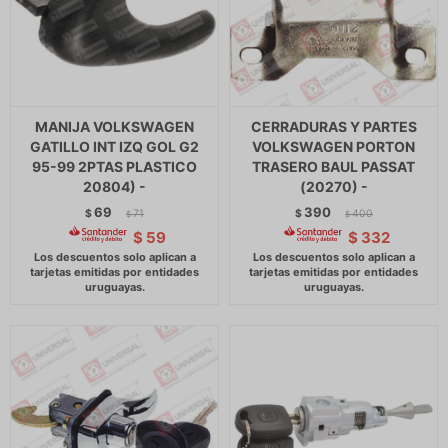
MANIJA VOLKSWAGEN
CERRADURAS Y PARTES
GATILLO INT IZQ GOL G2
VOLKSWAGEN PORTON
95-99 2PTAS PLASTICO
TRASERO BAUL PASSAT
20804) -
(20270) -
69
390
$
71
$
400
$
$
$
59
$
332