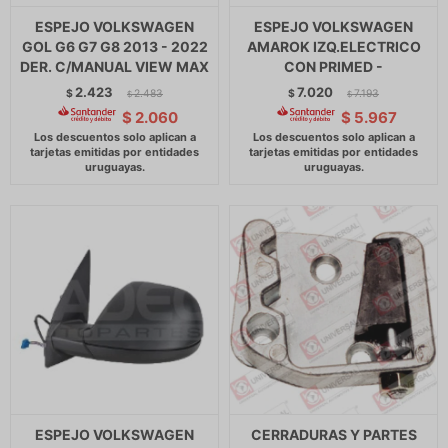
ESPEJO VOLKSWAGEN
ESPEJO VOLKSWAGEN
GOL G6 G7 G8 2013 - 2022
AMAROK IZQ.ELECTRICO
DER. C/MANUAL VIEW MAX
CON PRIMED -
2.423
7.020
$
2.483
$
7.193
$
$
$
2.060
$
5.967
ESPEJO VOLKSWAGEN
CERRADURAS Y PARTES