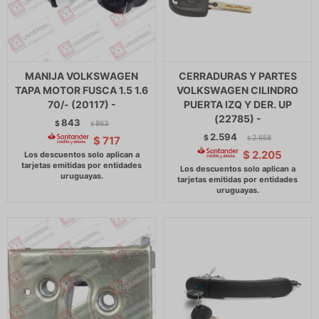
MANIJA VOLKSWAGEN
CERRADURAS Y PARTES
TAPA MOTOR FUSCA 1.5 1.6
VOLKSWAGEN CILINDRO
70/- (20117) -
PUERTA IZQ Y DER. UP
(22785) -
843
$
863
$
2.594
$
2.658
$
717
$
$
2.205