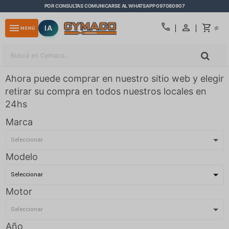
POR CONSULTAS COMUNICARSE AL WHATSAPP 097080907
close
call
menu
IA
0
MENÚ
$
Ahora puede comprar en nuestro sitio web y elegir
retirar su compra en todos nuestros locales en
24hs
Marca
Modelo
Motor
Año