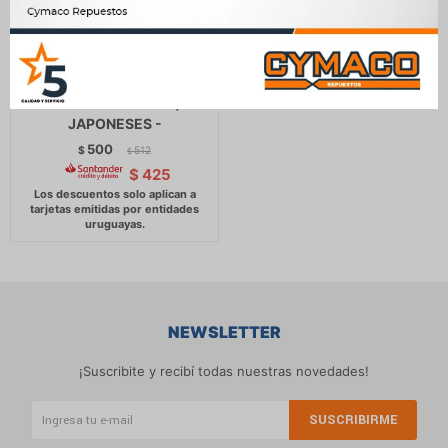
TAPON COMBUSTIBLE -
LADA CON ROSCA /
JAPONESES -
500
$
512
$
$
425
NEWSLETTER
¡Suscribite y recibí todas nuestras novedades!
SUSCRIBIRME