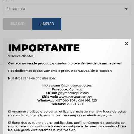
BUSCAR
LIMPIAR
TAPONES COMBUSTIBLE

Recientes
Filtrando por:
Carrocería
Tapones combustible
Quitar filtros
Compatibilidad:
LAND ROVER