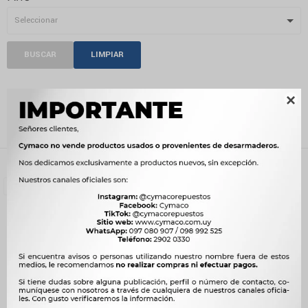
BUSCAR
LIMPIAR
TAPONES COMBUSTIBLE

Recientes
Filtrando por:
Carrocería
Tapones combustible
Quitar filtros
Compatibilidad:
ISUZU