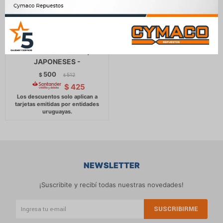
TAPON COMBUSTIBLE -
LADA CON ROSCA /
JAPONESES -
500
$
512
$
$
425
NEWSLETTER
¡Suscribite y recibí todas nuestras novedades!
SUSCRIBIRME