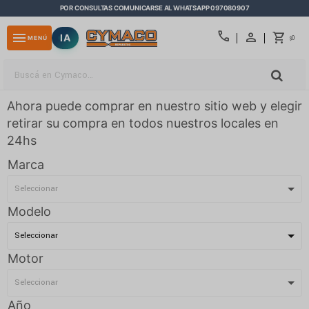
POR CONSULTAS COMUNICARSE AL WHATSAPP 097080907
close
call
menu
IA
0
MENÚ
$
Ahora puede comprar en nuestro sitio web y elegir
retirar su compra en todos nuestros locales en
24hs
Marca
Modelo
Motor
Año