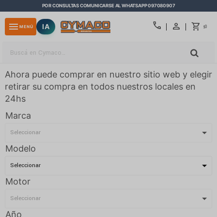
POR CONSULTAS COMUNICARSE AL WHATSAPP 097080907
close
call
menu
IA
0
MENÚ
$
Ahora puede comprar en nuestro sitio web y elegir
retirar su compra en todos nuestros locales en
24hs
Marca
Modelo
Motor
Año