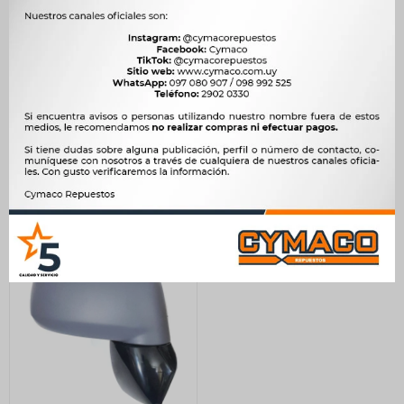
ESPEJO NISSAN SENTRA
ESPEJO NISSAN TIIDA 05-
B13 IZQ.SIN CONTROL TYC
IZQ. MANUAL CON PRIMED
VIEW MAX
1.003
$
1.028
$
3.402
$
3.485
$
853
$
$
2.892