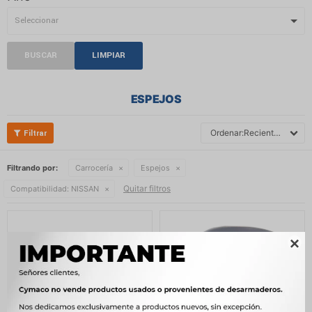
BUSCAR
LIMPIAR
ESPEJOS
Recientes
Filtrando por:
Carrocería
Espejos
Quitar filtros
Compatibilidad:
NISSAN
