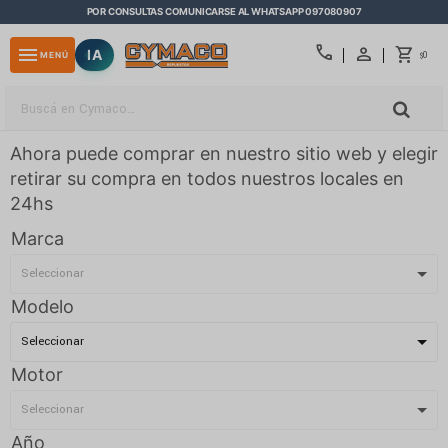
POR CONSULTAS COMUNICARSE AL WHATSAPP 097080907
close
call
menu
IA
0
MENÚ
$
Ahora puede comprar en nuestro sitio web y elegir
retirar su compra en todos nuestros locales en
24hs
Marca
Modelo
Motor
Año