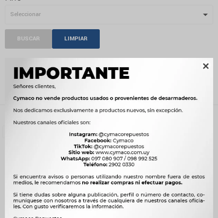
BUSCAR
LIMPIAR

CABLE ACELERADOR
Recientes
Filtrando por:
Cables de Comando
Cable acelerador
Quitar filtros
Compatibilidad:
LADA