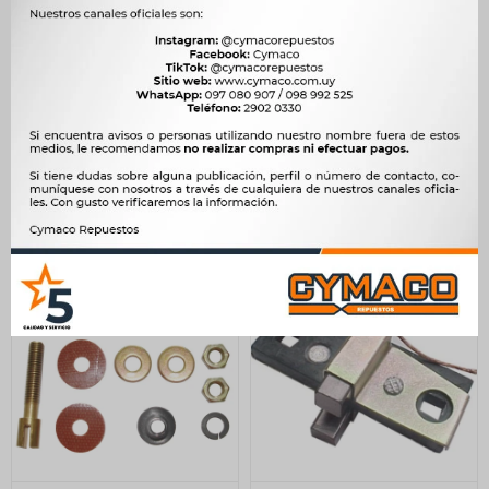
TROMPA ARRANQUE - TIPO
PORTA CARBONES - TAPA
WAPSA GOL DIESEL
PORTACARBON ARR.VW
WAPSA
GOL-ETC DIESEL WAPSA
3.062
1.707
$
3.138
$
1.749
$
$
$
2.603
$
1.451