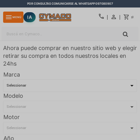
POR CONSULTAS COMUNICARSE AL WHATSAPP 097080907
close
call
menu
IA
0
MENÚ
$
Ahora puede comprar en nuestro sitio web y elegir
retirar su compra en todos nuestros locales en
24hs
Marca
Modelo
Motor
Año