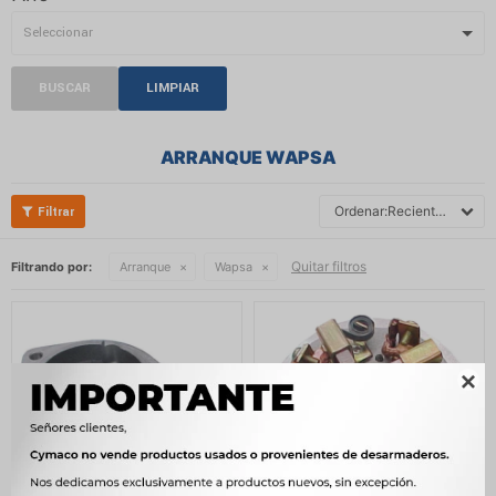
BUSCAR
LIMPIAR
ARRANQUE WAPSA
Recientes
Quitar filtros
Filtrando por:
Arranque
Wapsa
