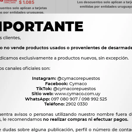
$
1.085
ARRANQUE VOLVO 740 940
ARRANQUE RENAULT CLIO-L
TD 9D 87L HITACHI ZEN
N VALEO 10D (30177N-80201
2.317
4.270
$
2.374
$
4.375
$
$