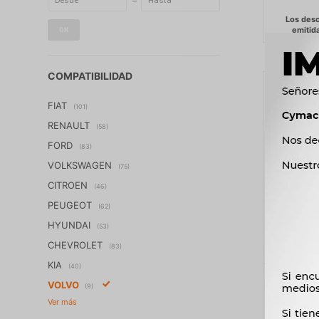
OK
COMPATIBILIDAD
FIAT
(101)
RENAULT
(58)
FORD
(83)
VOLKSWAGEN
(75)
CITROEN
(46)
PEUGEOT
(62)
HYUNDAI
(53)
CHEVROLET
(83)
KIA
(40)
BENDIX 
VOLVO
(9)
2.4D 