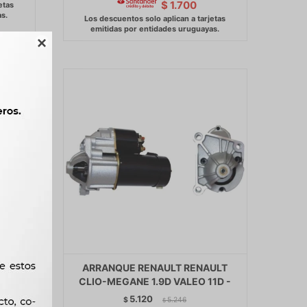
$
1.700

AGUNA
ARRANQUE RENAULT RENAULT
01) -
CLIO-MEGANE 1.9D VALEO 11D -
5.120
$
5.246
$