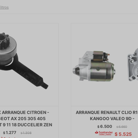
iltros
X ARRANQUE CITROEN -
ARRANQUE RENAULT CLIO R1
EOT AX 205 305 405
KANGOO VALEO 9D -
 9 11 18 DUCCELIER ZEN
6.500
$
6.660
$
1.277
$
1.308
$
5.525
$