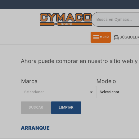
close
directions_car
storefront
menu
BÚSQUEDA
MENÚ
delivery_truck_speed
credit_card
Ahora puede comprar en nuestro sitio web y 
smartphone
rss_feed
Marca
Modelo
BUSCAR
LIMPIAR
ARRANQUE