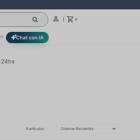
0
$
Chat con IA
ET
n 24hs
9 artículos
Recientes