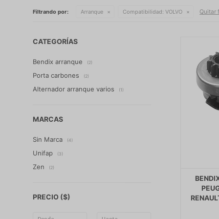
Quitar f
Filtrando por:
Arranque
Compatibilidad:
VOLVO
CATEGORÍAS
Bendix arranque
(2)
Porta carbones
(2)
Alternador arranque varios
(1)
MARCAS
Sin Marca
(4)
Unifap
(3)
Zen
(2)
BENDI
PEUG
PRECIO
($)
RENAULT