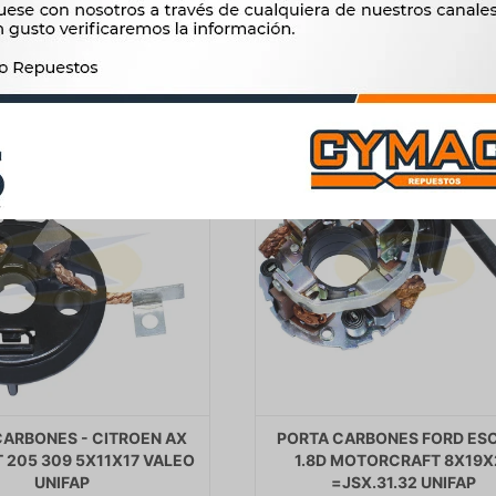
$
1.969
$
3.630
CARBONES - CITROEN AX
PORTA CARBONES FORD ES
 205 309 5X11X17 VALEO
1.8D MOTORCRAFT 8X19X
UNIFAP
=JSX.31.32 UNIFAP