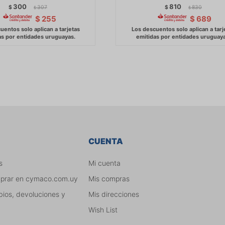
300
810
$
307
$
830
$
$
$
255
$
689
CUENTA
s
Mi cuenta
mprar en cymaco.com.uy
Mis compras
bios, devoluciones y
Mis direcciones
Wish List