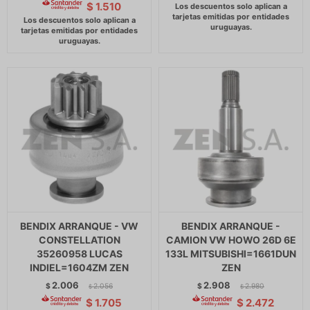
$
1.510
BENDIX ARRANQUE - VW
BENDIX ARRANQUE -
CONSTELLATION
CAMION VW HOWO 26D 6E
35260958 LUCAS
133L MITSUBISHI=1661DUN
INDIEL=1604ZM ZEN
ZEN
2.006
2.908
$
2.056
$
2.980
$
$
$
1.705
$
2.472