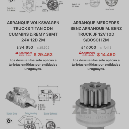
ARRANQUE VOLKSWAGEN
ARRANQUE MERCEDES
TRUCKS TITAN CON
BENZ ARRANQUE M. BENZ
CUMMINS D.REMY 38MT
TRUCK JF 12V 10D
24V 12D ZM
S/BOSCH ZM
34.650
17.000
$
35.502
$
17.418
$
$
$
29.453
$
14.450