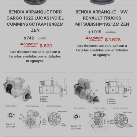
BENDIX ARRANQUE FORD
BENDIX ARRANQUE - VW.
CARGO 1622 LUCAS INDIEL
RENAULT TRUCKS
CUMMINS 6CTAA=1648ZM
MITSUBISHI=1921ZM ZEN
ZEN
1.915
$
1.962
$
742
$
760
$
1.628
$
$
631