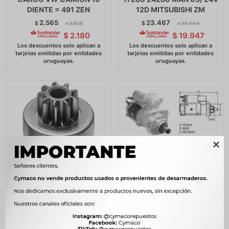
DIENTE = 491 ZEN
12D MITSUBISHI ZM
2.565
23.467
$
2.628
$
24.044
$
$
$
2.180
$
19.947

BENDIX ARRANQUE - FORD
ARRANQUE VOLKSWAGEN
4000 MWM WAPSA
VW DELIVERY 5150-8160-
9D=25Z ZEN
9160 12V10D
REMY29MT=STR.850 ZM