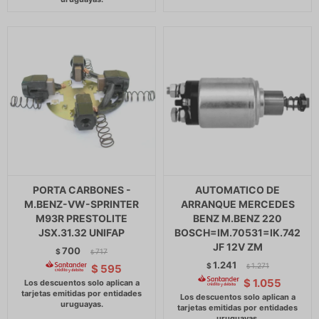
PORTA CARBONES -
AUTOMATICO DE
M.BENZ-VW-SPRINTER
ARRANQUE MERCEDES
M93R PRESTOLITE
BENZ M.BENZ 220
JSX.31.32 UNIFAP
BOSCH=IM.70531=IK.742
JF 12V ZM
700
$
717
$
1.241
$
1.271
$
595
$
$
1.055