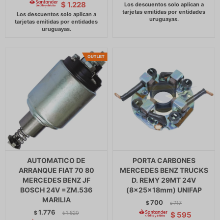
$
1.228
AUTOMATICO DE
PORTA CARBONES
ARRANQUE FIAT 70 80
MERCEDES BENZ TRUCKS
MERCEDES BENZ JF
D. REMY 29MT 24V
BOSCH 24V =ZM.536
(8x25x18mm) UNIFAP
MARILIA
700
$
717
$
1.776
$
1.820
$
595
$