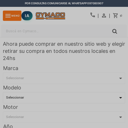
POR CONSULTAS COMUNICARSE AL WHATSAPP 097080907
close
call
menu
IA
0
MENÚ
$
Ahora puede comprar en nuestro sitio web y elegir
retirar su compra en todos nuestros locales en
24hs
Marca
Modelo
Motor
Año