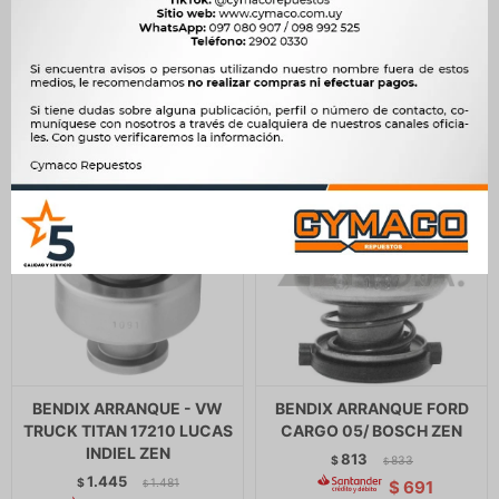
579
$
593
$
22.108
$
22.652
$
492
$
$
18.792
BENDIX ARRANQUE - VW
BENDIX ARRANQUE FORD
TRUCK TITAN 17210 LUCAS
CARGO 05/ BOSCH ZEN
INDIEL ZEN
813
$
833
$
1.445
$
1.481
$
691
$