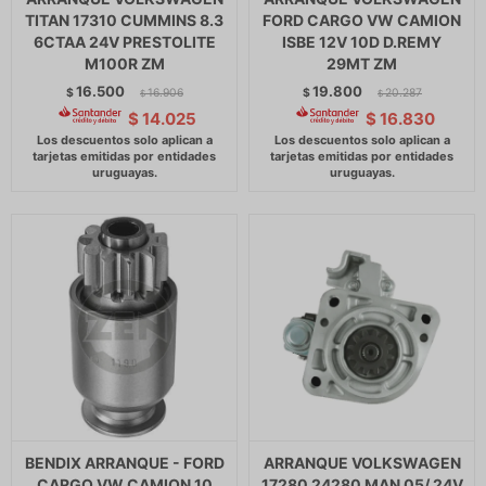
TITAN 17310 CUMMINS 8.3
FORD CARGO VW CAMION
6CTAA 24V PRESTOLITE
ISBE 12V 10D D.REMY
M100R ZM
29MT ZM
16.500
19.800
$
16.906
$
20.287
$
$
$
14.025
$
16.830
BENDIX ARRANQUE - FORD
ARRANQUE VOLKSWAGEN
CARGO VW CAMION 10
17280 24280 MAN 05/ 24V