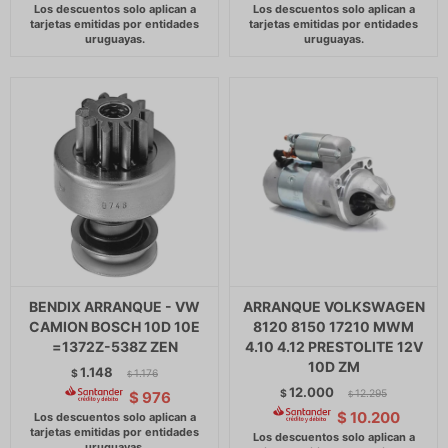
BENDIX ARRANQUE - VW
ARRANQUE VOLKSWAGEN
CAMION BOSCH 10D 10E
8120 8150 17210 MWM
=1372Z-538Z ZEN
4.10 4.12 PRESTOLITE 12V
10D ZM
1.148
$
1.176
$
12.000
$
12.295
$
976
$
$
10.200