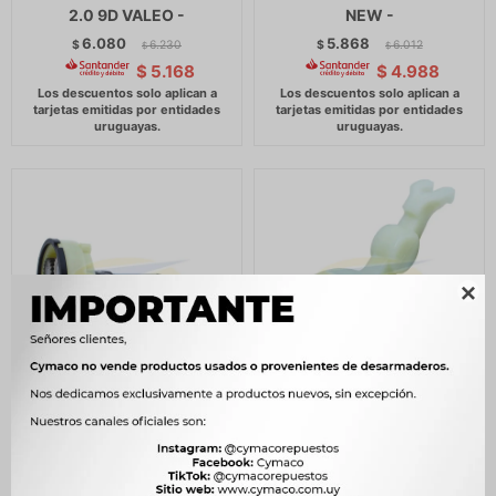
2.0 9D VALEO -
NEW -
6.080
5.868
$
6.230
$
6.012
$
$
$
5.168
$
4.988

ALTERNADOR ARRANQUE
HORQUILLA ARRANQUE
VARIOS CHERY REDUCTOR
CHERY CHERY QQ 1.1
CHERY QQ 1.1 50D 8E
UNIFAP
UNIFAP
250