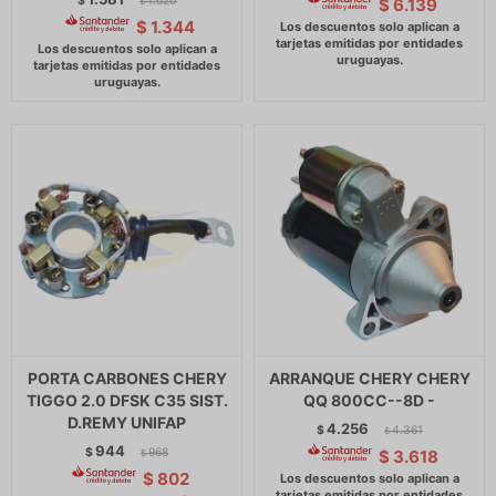
$
1.620
$
6.139
$
$
1.344
PORTA CARBONES CHERY
ARRANQUE CHERY CHERY
TIGGO 2.0 DFSK C35 SIST.
QQ 800CC--8D -
D.REMY UNIFAP
4.256
$
4.361
$
944
$
968
$
3.618
$
$
802