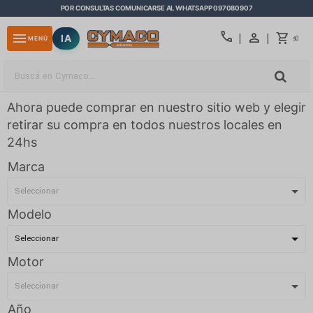
POR CONSULTAS COMUNICARSE AL WHATSAPP 097080907
close
call
menu
IA
0
MENÚ
$
Ahora puede comprar en nuestro sitio web y elegir
retirar su compra en todos nuestros locales en
24hs
Marca
Modelo
Motor
Año