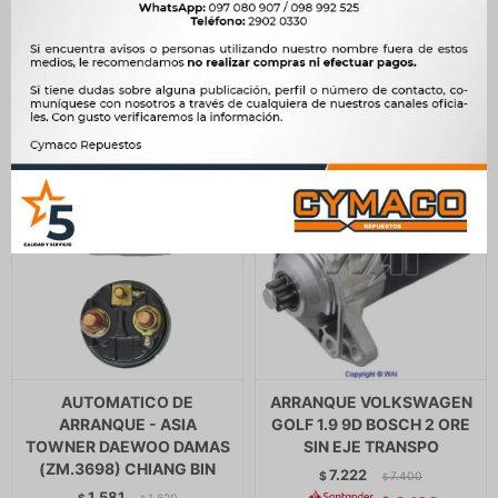
$
256
$
1.444
$
1.480
$
213
$
$
1.227
AUTOMATICO DE
ARRANQUE VOLKSWAGEN
ARRANQUE - ASIA
GOLF 1.9 9D BOSCH 2 ORE
TOWNER DAEWOO DAMAS
SIN EJE TRANSPO
(ZM.3698) CHIANG BIN
7.222
$
7.400
$
1.581