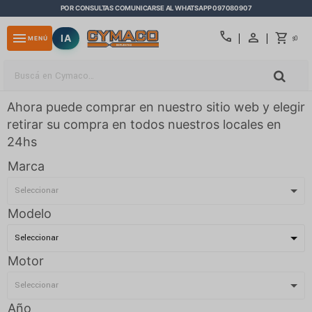
POR CONSULTAS COMUNICARSE AL WHATSAPP 097080907
close
call
menu
IA
0
MENÚ
$
Ahora puede comprar en nuestro sitio web y elegir
retirar su compra en todos nuestros locales en
24hs
Marca
Modelo
Motor
Año