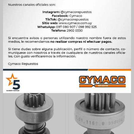
CORONA REDUCTORA
PORTA CARBONES FIAT
FORD KA BOSCH=12693Z
FIAT PALIO-SIENA-
37D UNIFAP
MARELLI
6X15X16,5=P.8201=P.5565
216
$
221
$
UNIFAP
$
184
533
$
546
$
$
453