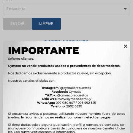
BUSCAR
LIMPIAR
PORTA CARBONES

Recientes
Filtrando por:
Arranque
Porta carbones
Quitar filtros
Compatibilidad:
DAEWOO