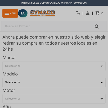
POR CONSULTAS COMUNICARSE AL WHATSAPP 097080907
close
call
menu
IA
0
MENÚ
$
Ahora puede comprar en nuestro sitio web y elegir
retirar su compra en todos nuestros locales en
24hs
Marca
Modelo
Motor
Año