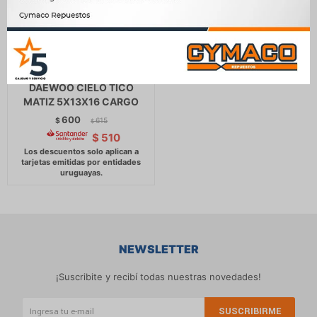
PORTA CARBONES -
D.REMY AVEO NISSAN
DAEWOO CIELO TICO
MATIZ 5X13X16 CARGO
600
$
615
$
$
510
NEWSLETTER
¡Suscribite y recibí todas nuestras novedades!
SUSCRIBIRME