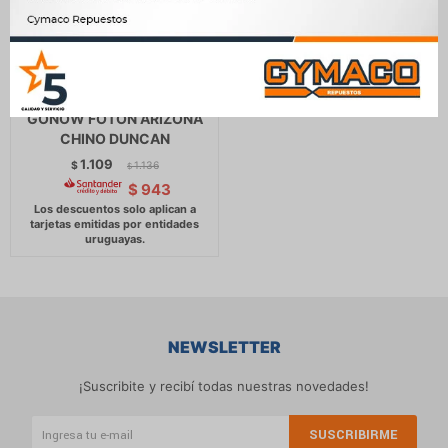
REGULADOR VOLTAJE -
MITSUBISHI JMC 1021
GONOW FOTON ARIZONA
CHINO DUNCAN
1.109
$
1.136
$
$
943
NEWSLETTER
¡Suscribite y recibí todas nuestras novedades!
SUSCRIBIRME