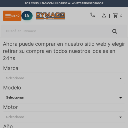
POR CONSULTAS COMUNICARSE AL WHATSAPP 097080907
close
call
menu
IA
0
MENÚ
$
Ahora puede comprar en nuestro sitio web y elegir
retirar su compra en todos nuestros locales en
24hs
Marca
Modelo
Motor
Año