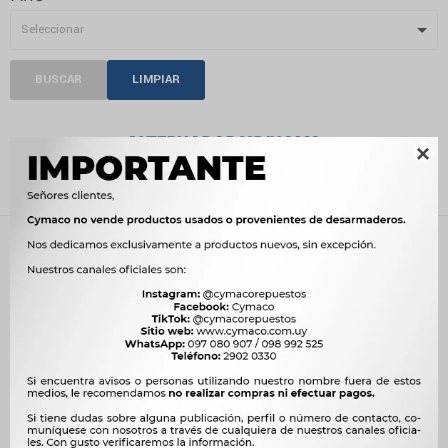
BUSCAR
LIMPIAR
ALTERNADOR Y DINAMO

Recientes
Filtrando por:
Alternador y Dinamo
Compatibilidad:
KINGSTAR
Quitar filtros