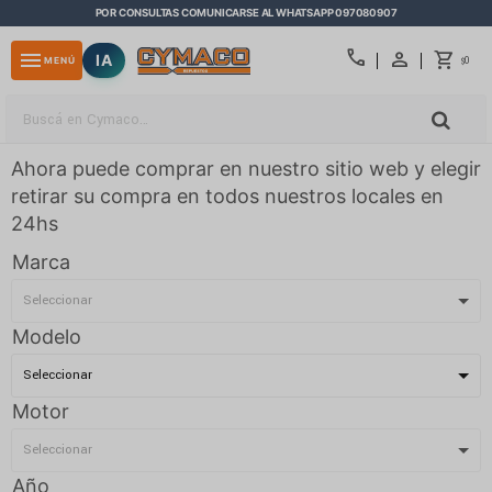
POR CONSULTAS COMUNICARSE AL WHATSAPP 097080907
close
call
menu
IA
0
MENÚ
$
Ahora puede comprar en nuestro sitio web y elegir
retirar su compra en todos nuestros locales en
24hs
Marca
Modelo
Motor
Año