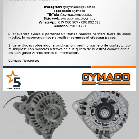
ALTERNADOR CITROEN -
ALTERNADOR CITROEN -
PEUGEOT 307 C4 C5
PEUGEOT BERLINGO-
JUMPY 2.0N SIST.VALEO
EXPERT 1.9 C3 150A
A13VI203 12V 120A -
=ALT.117034 -
11.200
12.693
$
11.475
$
13.005
$
$
$
9.520
$
10.789