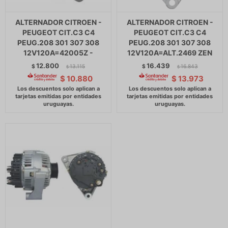
ALTERNADOR CITROEN -
ALTERNADOR CITROEN -
PEUGEOT CIT.C3 C4
PEUGEOT CIT.C3 C4
PEUG.208 301 307 308
PEUG.208 301 307 308
12V120A=42005Z -
12V120A=ALT.2469 ZEN
12.800
16.439
$
13.115
$
16.843
$
$
$
10.880
$
13.973