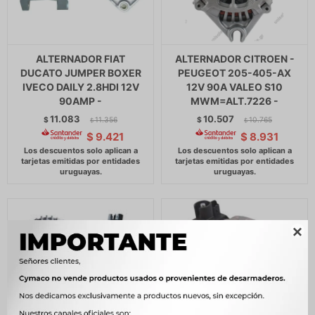
ALTERNADOR FIAT
ALTERNADOR CITROEN -
DUCATO JUMPER BOXER
PEUGEOT 205-405-AX
IVECO DAILY 2.8HDI 12V
12V 90A VALEO S10
90AMP -
MWM=ALT.7226 -
11.083
10.507
$
11.356
$
10.765
$
$
$
9.421
$
8.931
