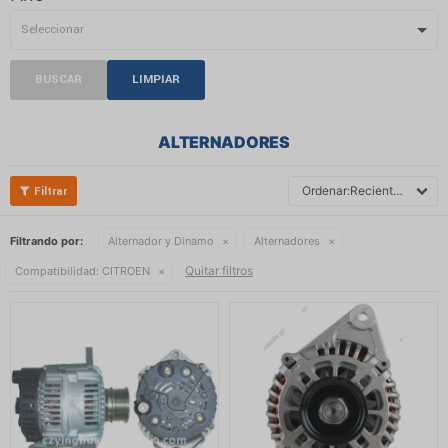
BUSCAR
LIMPIAR
ALTERNADORES
Recientes
Filtrando por:
Alternador y Dinamo
Alternadores
Quitar filtros
Compatibilidad:
CITROEN