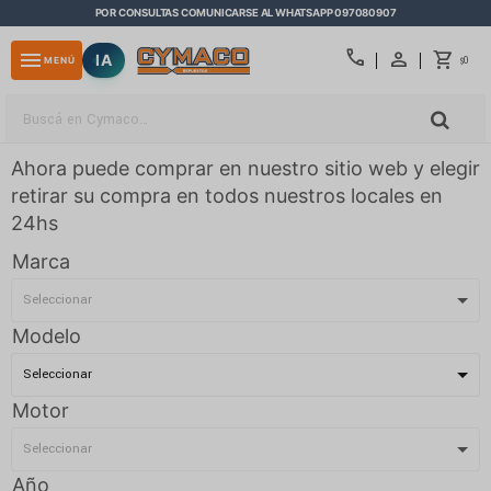
POR CONSULTAS COMUNICARSE AL WHATSAPP 097080907
close
call
menu
IA
0
MENÚ
$
Ahora puede comprar en nuestro sitio web y elegir
retirar su compra en todos nuestros locales en
24hs
Marca
Modelo
Motor
Año