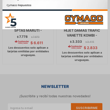
RACK PORTA EQUIPAJE
RACK PORTA EQUIPAJE -
VOLKSWAGEN GOL 98
L300 TOPIC TOWNER
5PTAS MARUTI -
HIJET DAMAS TRAFIC
VANETTE KOMBI -
7.778
$
7.970
$
3.333
$
3.415
$
6.611
$
$
2.833
NEWSLETTER
¡Suscribite y recibí todas nuestras novedades!
SUSCRIBIRME