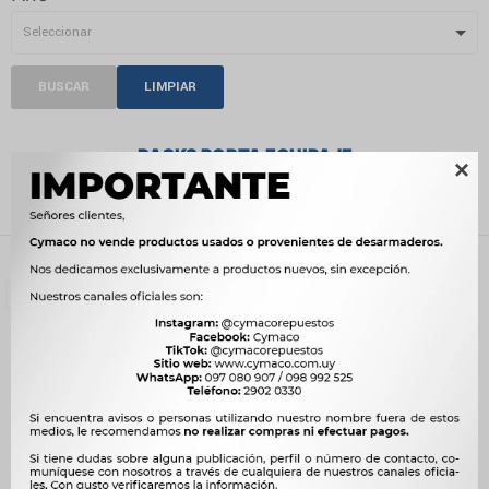
BUSCAR
LIMPIAR
RACKS PORTA EQUIPAJE

Recientes
Filtrando por:
Accesorios
Racks porta equipaje
Quitar filtros
Compatibilidad:
DAIHATSU