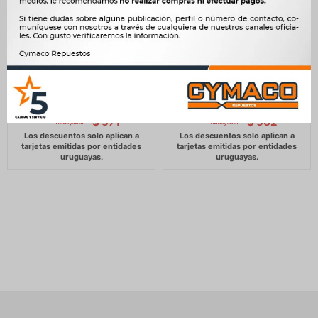
ADITIVO - CUIDADO Y
ADITIVO - LIMPIA SIST.
PROTECCION BOTADORES
ESCAPE SONDAS Y
HIDRAULICOS 300ML GAT
CATALIZADOR 300 ML GAT
672
661
$
689
$
678
$
$
$
571
$
562