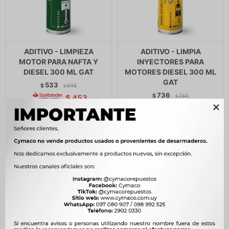
ADITIVO - LIMPIEZA
ADITIVO - LIMPIA
MOTOR PARA NAFTA Y
INYECTORES PARA
DIESEL 300 ML GAT
MOTORES DIESEL 300 ML
GAT
533
$
546
$
736
$
754
$
453
$
$
626
