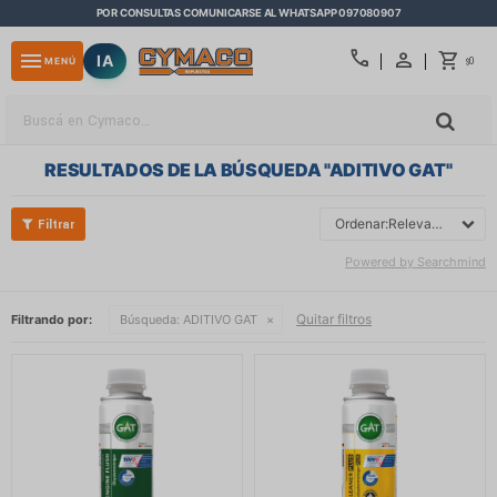
POR CONSULTAS COMUNICARSE AL WHATSAPP 097080907
close
call
menu
IA
0
MENÚ
$
RESULTADOS DE LA BÚSQUEDA "
ADITIVO GAT
"
Relevancia
Powered by Searchmind
Quitar filtros
Filtrando por:
Búsqueda:
ADITIVO GAT