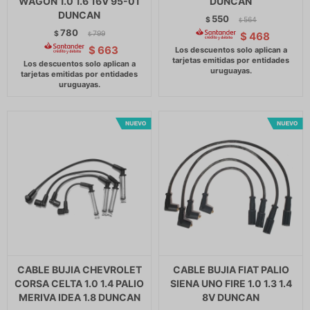
WAGON 1.0 1.6 16V 95-01
DUNCAN
DUNCAN
550
$
564
$
780
$
799
$
468
$
$
663
CABLE BUJIA CHEVROLET
CABLE BUJIA FIAT PALIO
CORSA CELTA 1.0 1.4 PALIO
SIENA UNO FIRE 1.0 1.3 1.4
MERIVA IDEA 1.8 DUNCAN
8V DUNCAN