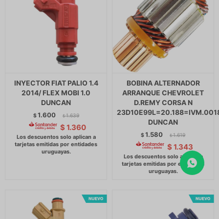
INYECTOR FIAT PALIO 1.4
BOBINA ALTERNADOR
2014/ FLEX MOBI 1.0
ARRANQUE CHEVROLET
DUNCAN
D.REMY CORSA N
23D10E99L=20.188=IVM.0018
1.600
$
1.639
$
DUNCAN
$
1.360
1.580
$
1.619
$
$
1.343