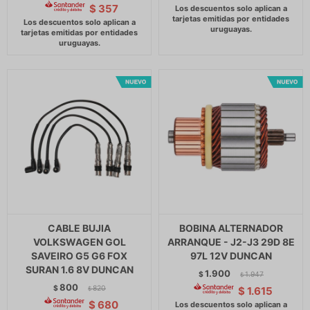
$
357
CABLE BUJIA
BOBINA ALTERNADOR
VOLKSWAGEN GOL
ARRANQUE - J2-J3 29D 8E
SAVEIRO G5 G6 FOX
97L 12V DUNCAN
SURAN 1.6 8V DUNCAN
1.900
$
1.947
$
800
$
820
$
1.615
$
$
680