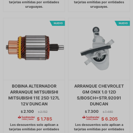
BOBINA ALTERNADOR
ARRANQUE CHEVROLET
ARRANQUE MITSUBISHI
GM ONIX 1.0 12D
MITSUBISHI 11E 25D 127L
S/BOSCH=STR.92091
12V DUNCAN
DUNCAN
2.100
7.300
$
2.152
$
7.480
$
$
$
1.785
$
6.205