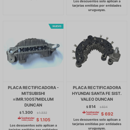
PLACA RECTIFICADORA -
PLACA RECTIFICADORA
MITSUBISHI
HYUNDAI SANTA FE SIST.
=IMR.10057MIDLUM
VALEO DUNCAN
DUNCAN
814
$
834
$
1.300
$
1.332
$
692
$
$
1.105