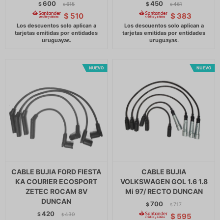
600
450
$
615
$
461
$
$
$
510
$
383
CABLE BUJIA FORD FIESTA
CABLE BUJIA
KA COURIER ECOSPORT
VOLKSWAGEN GOL 1.6 1.8
ZETEC ROCAM 8V
Mi 97/ RECTO DUNCAN
DUNCAN
700
$
717
$
420
$
430
$
595
$