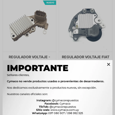
REGULADOR VOLTAJE -
REGULADOR VOLTAJE FIAT
N.DENSO DUNCAN
MARELLI 12V DUNCAN

750
1.400
$
768
$
1.434
$
$
$
638
$
1.190