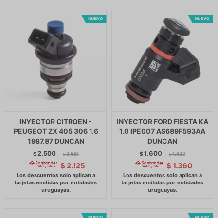
INYECTOR CITROEN -
INYECTOR FORD FIESTA KA
PEUGEOT ZX 405 306 1.6
1.0 IPE007 AS689F593AA
1987.87 DUNCAN
DUNCAN
2.500
1.600
$
2.561
$
1.639
$
$
$
2.125
$
1.360