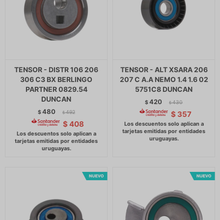
TENSOR - DISTR 106 206
TENSOR - ALT XSARA 206
306 C3 BX BERLINGO
207 C A.A NEMO 1.4 1.6 02
PARTNER 0829.54
5751C8 DUNCAN
DUNCAN
420
$
430
$
480
$
492
$
357
$
$
408