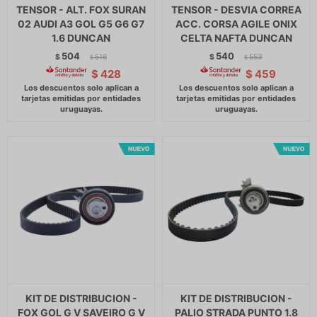
TENSOR - ALT. FOX SURAN
TENSOR - DESVIA CORREA
02 AUDI A3 GOL G5 G6 G7
ACC. CORSA AGILE ONIX
1.6 DUNCAN
CELTA NAFTA DUNCAN
504
540
$
516
$
553
$
$
$
428
$
459
KIT DE DISTRIBUCION -
KIT DE DISTRIBUCION -
FOX GOL G V SAVEIRO G V
PALIO STRADA PUNTO 1.8