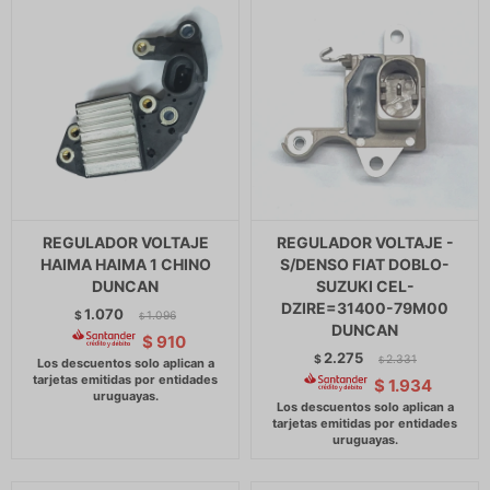
REGULADOR VOLTAJE
REGULADOR VOLTAJE -
HAIMA HAIMA 1 CHINO
S/DENSO FIAT DOBLO-
DUNCAN
SUZUKI CEL-
DZIRE=31400-79M00
1.070
$
1.096
$
DUNCAN
$
910
2.275
$
2.331
$
$
1.934