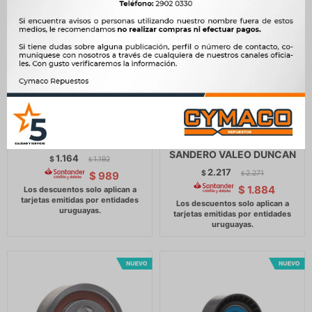
REGULADOR VOLTAJE -
REGULADOR VOLTAJE
REGULADOR DAEWOO
RENAULT REGULADOR
TICO DUNCAN
DUSTER OROCH LOGAN
SANDERO VALEO DUNCAN
1.164
$
1.192
$
2.217
$
2.271
$
989
$
$
1.884