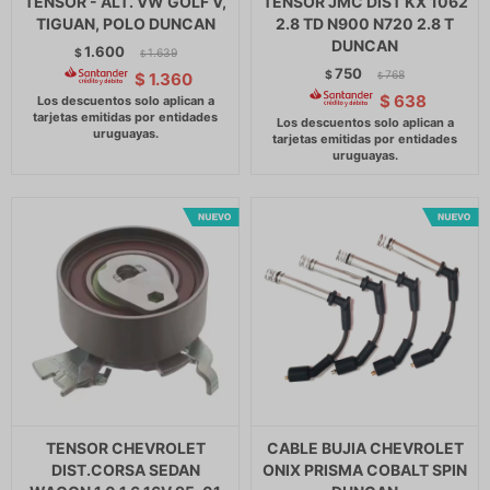
TENSOR - ALT. VW GOLF V,
TENSOR JMC DIST KX 1062
TIGUAN, POLO DUNCAN
2.8 TD N900 N720 2.8 T
DUNCAN
1.600
$
1.639
$
750
$
768
$
1.360
$
$
638
TENSOR CHEVROLET
CABLE BUJIA CHEVROLET
DIST.CORSA SEDAN
ONIX PRISMA COBALT SPIN