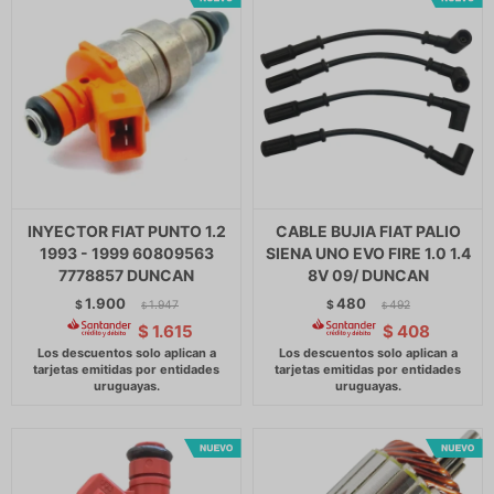
INYECTOR FIAT PUNTO 1.2
CABLE BUJIA FIAT PALIO
1993 - 1999 60809563
SIENA UNO EVO FIRE 1.0 1.4
7778857 DUNCAN
8V 09/ DUNCAN
1.900
480
$
1.947
$
492
$
$
$
1.615
$
408