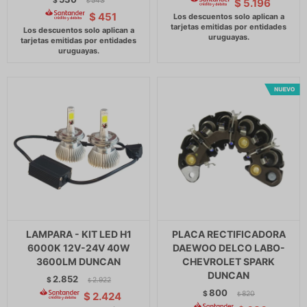
$
543
$
5.196
$
$
451
LAMPARA - KIT LED H1
PLACA RECTIFICADORA
6000K 12V-24V 40W
DAEWOO DELCO LABO-
3600LM DUNCAN
CHEVROLET SPARK
DUNCAN
2.852
$
2.922
$
800
$
820
$
2.424
$