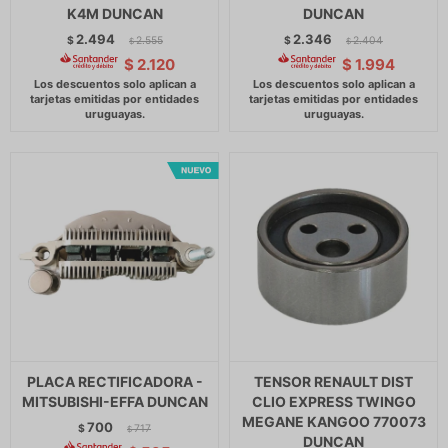
K4M DUNCAN
DUNCAN
2.494
2.346
$
2.555
$
2.404
$
$
$
2.120
$
1.994
PLACA RECTIFICADORA -
TENSOR RENAULT DIST
MITSUBISHI-EFFA DUNCAN
CLIO EXPRESS TWINGO
MEGANE KANGOO 770073
700
$
717
$
DUNCAN