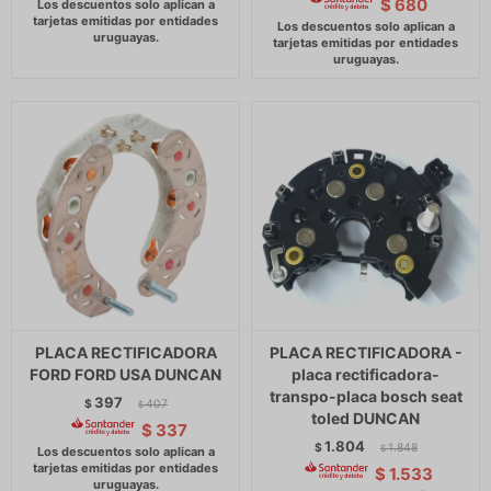
$
680
PLACA RECTIFICADORA
PLACA RECTIFICADORA -
FORD FORD USA DUNCAN
placa rectificadora-
transpo-placa bosch seat
397
$
407
$
toled DUNCAN
$
337
1.804
$
1.848
$
$
1.533