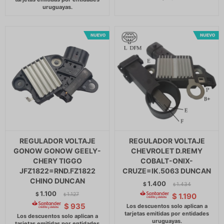
REGULADOR VOLTAJE
REGULADOR VOLTAJE
GONOW GONOW GEELY-
CHEVROLET D.REMY
CHERY TIGGO
COBALT-ONIX-
JFZ1822=RND.FZ1822
CRUZE=IK.5063 DUNCAN
CHINO DUNCAN
1.400
$
1.434
$
1.100
$
1.127
$
1.190
$
$
935