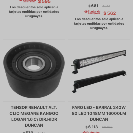
$
595
661
$
677
$
$
562
TENSOR RENAULT ALT.
FARO LED - BARRAL 240W
CLIO MEGANE KANGOO
80 LED 1048MM 16000LM
LOGAN 1.6 C/ DIR.HIDR
DUNCAN
DUNCAN
6.113
$
6.263
$
530