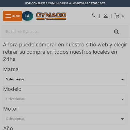
POR CONSULTAS COMUNICARSE AL WHATSAPP 097080907
close
call
menu
IA
0
MENÚ
$
Ahora puede comprar en nuestro sitio web y elegir
retirar su compra en todos nuestros locales en
24hs
Marca
Modelo
Motor
Año