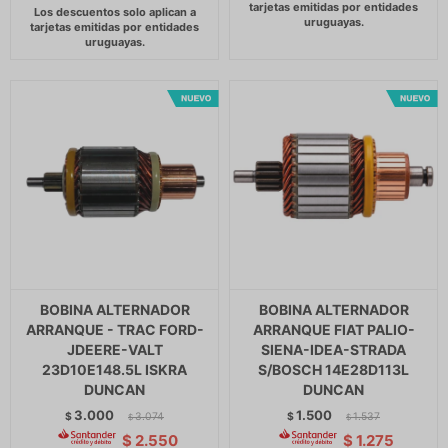
BOBINA ALTERNADOR
BOBINA ALTERNADOR
ARRANQUE - TRAC FORD-
ARRANQUE FIAT PALIO-
JDEERE-VALT
SIENA-IDEA-STRADA
23D10E148.5L ISKRA
S/BOSCH 14E28D113L
DUNCAN
DUNCAN
3.000
1.500
$
3.074
$
1.537
$
$
$
2.550
$
1.275